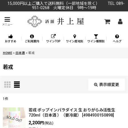
15,000円以上ご購入で送料無料（一部地域を除く） TEL: 089-
951-0268 火曜定休日 9時～19時
メニュー
おすすめ
ご利用案内
ワインTOP
ワイン産地別
ワイン種類別
ヘルプ
HOME
>
日本酒
>
若戎
若戎
表示順変更
閉じる
1
件
表示数
:
若戎 ポップインパラダイス 生 おりがらみ活性生
720ml（日本酒 ）（要冷蔵）
[
4984930150898
]
2,200
円
(税込)
並び順
: