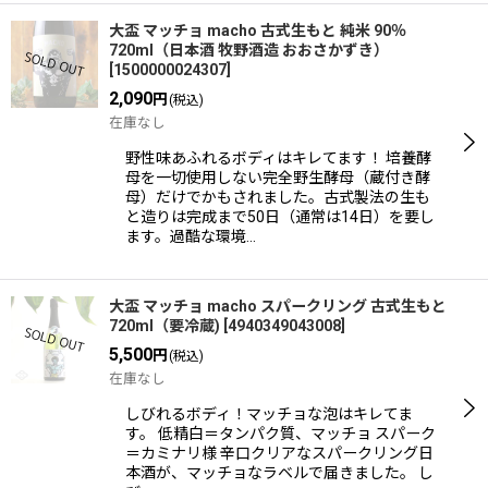
大盃 マッチョ macho 古式生もと 純米 90％
720ml（日本酒 牧野酒造 おおさかずき）
[
1500000024307
]
2,090
円
(税込)
在庫なし
野性味あふれるボディはキレてます！ 培養酵
母を一切使用しない完全野生酵母（蔵付き酵
母）だけでかもされました。古式製法の生も
と造りは完成まで50日（通常は14日）を要し
ます。過酷な環境…
大盃 マッチョ macho スパークリング 古式生もと
720ml（要冷蔵)
[
4940349043008
]
5,500
円
(税込)
在庫なし
しびれるボディ！マッチョな泡はキレてま
す。 低精白＝タンパク質、マッチョ スパーク
＝カミナリ様 辛口クリアなスパークリング日
本酒が、マッチョなラベルで届きました。 し