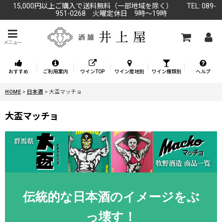
15,000円以上ご購入で送料無料（一部地域を除く） TEL: 089-
951-0268 火曜定休日 9時～19時
メニュー
おすすめ
ご利用案内
ワインTOP
ワイン産地別
ワイン種類別
ヘルプ
HOME
>
日本酒
>
大盃マッチョ
大盃マッチョ
伝統的な日本酒のイメージをぶ
っ壊す！