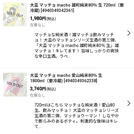
大盃 マッチョ macho 雄町純米80％ 生 720ml（要
冷蔵)
[
4940349342361
]
1,980
円
(税込)
在庫なし
マッチョな純米酒！雄マッチョ飲みマッチ
ョ！ 大盃のマッチョシリーズ生酒の第三弾、
「大盃 マッチョ macho 雄町純米80％ 生」雄
マッチョ！キレてます！ 旨味しっかりの爽快
な辛口生酒。ラベ…
大盃 マッチョ macho 愛山純米80％ 生
1800ml（要冷蔵)
[
4940349362338
]
3,740
円
(税込)
在庫なし
720mlはこちら マッチョな純米酒！愛山80
生、飲みマッチョ！ 大盃のマッチョシリーズ
生酒の第ニ弾、マッチョウーマン！ しなやか
で膨らみのあるボティ。刺激的な後味はキレ
て…