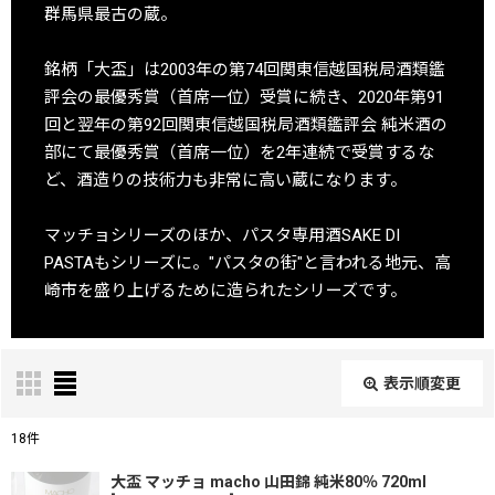
群馬県最古の蔵。
銘柄「大盃」は2003年の第74回関東信越国税局酒類鑑
評会の最優秀賞（首席一位）受賞に続き、2020年第91
回と翌年の第92回関東信越国税局酒類鑑評会 純米酒の
部にて最優秀賞（首席一位）を2年連続で受賞するな
ど、酒造りの技術力も非常に高い蔵になります。
マッチョシリーズのほか、パスタ専用酒SAKE DI
PASTAもシリーズに。"パスタの街"と言われる地元、高
崎市を盛り上げるために造られたシリーズです。
表示順変更
閉じる
18
件
表示数
:
大盃 マッチョ macho 山田錦 純米80％ 720ml