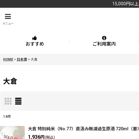
15,000円以
メニュー
おすすめ
ご利用案内
HOME
>
日本酒
>
大倉
大倉
14
件
表示数
:
大倉 特別純米（No.77）直汲み無濾過生原酒 720ml（
1,936
円
(税込)