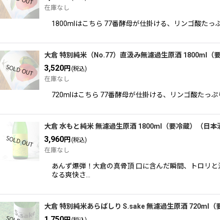
在庫なし
並び順
:
1800mlはこちら 77番酵母が仕掛ける、リンゴ酸
大倉 特別純米（No.77）直汲み無濾過生原酒 1800ml
3,520
円
(税込)
在庫なし
720mlはこちら 77番酵母が仕掛ける、リンゴ酸た
大倉 水もと純米 無濾過生原酒 1800ml（要冷蔵）（日本
3,960
円
(税込)
在庫なし
あんず爆弾！大倉の真骨頂 口に含んだ瞬間、トロリと
なる爽快さ…
大倉 特別純米あらばしり S.sake 無濾過生原酒 720m
1,750
円