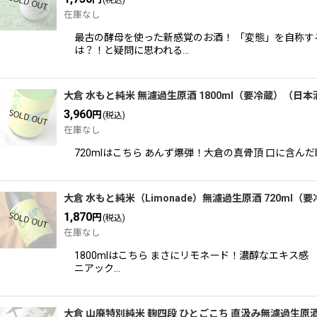
(税込)
在庫なし
最古の酵母を使った新感覚のお酒！ 「変態」を自称す
は？！と疑問に思われる…
大倉 水もと純米 無濾過生原酒 1800ml（要冷蔵）（日本
3,960
円
(税込)
在庫なし
720mlはこちら あんず爆弾！大倉の真骨頂 口に含
大倉 水もと純米（Limonade）無濾過生原酒 720ml
1,870
円
(税込)
在庫なし
1800mlはこちら まさにリモネード！濃醇なエキ
ニアック…
大倉 山廃特別純米 麹四段 ひとごこち 直汲み無濾過生原酒