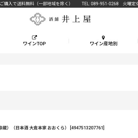
上ご購入で送料無料（一部地域を除く） TEL: 089-951-0268 火曜定
ワインTOP
ワイン産地別
要冷蔵）（日本酒 大倉本家 おおくら）
[
4947513207761
]