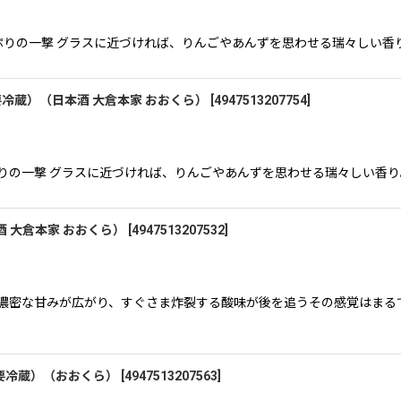
たっぷりの一撃 グラスに近づければ、りんごやあんずを思わせる瑞々しい
絞り込む
（要冷蔵）（日本酒 大倉本家 おおくら）
[
4947513207754
]
っぷりの一撃 グラスに近づければ、りんごやあんずを思わせる瑞々しい香
酒 大倉本家 おおくら）
[
4947513207532
]
濃密な甘みが広がり、すぐさま炸裂する酸味が後を追う――その感覚はまる
l（要冷蔵）（おおくら）
[
4947513207563
]