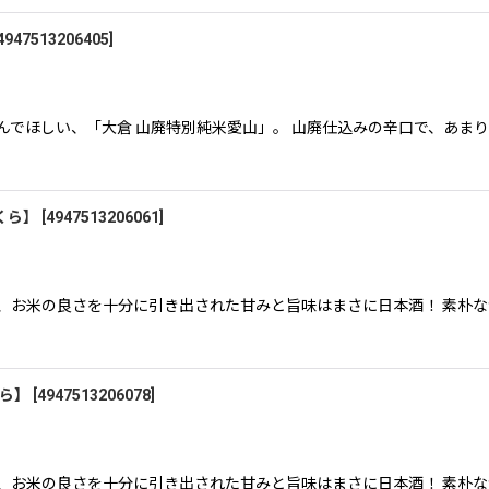
4947513206405
]
んでほしい、「大倉 山廃特別純米愛山」。 山廃仕込みの辛口で、あま
おくら】
[
4947513206061
]
れ、お米の良さを十分に引き出された甘みと旨味はまさに日本酒！ 素朴
くら】
[
4947513206078
]
れ、お米の良さを十分に引き出された甘みと旨味はまさに日本酒！ 素朴