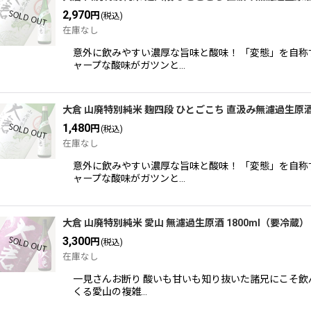
2,970
円
(税込)
在庫なし
意外に飲みやすい濃厚な旨味と酸味！ 「変態」を自
ャープな酸味がガツンと…
大倉 山廃特別純米 麹四段 ひとごこち 直汲み無濾過生原酒
1,480
円
(税込)
在庫なし
意外に飲みやすい濃厚な旨味と酸味！ 「変態」を自
ャープな酸味がガツンと…
大倉 山廃特別純米 愛山 無濾過生原酒 1800ml（要冷蔵）
3,300
円
(税込)
在庫なし
一見さんお断り 酸いも甘いも知り抜いた諸兄にこそ飲
くる愛山の複雑…