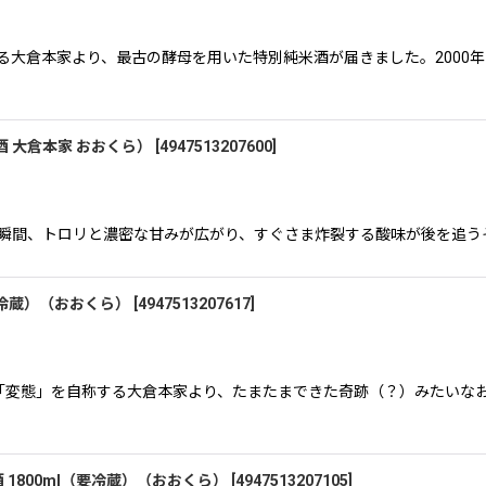
る大倉本家より、最古の酵母を用いた特別純米酒が届きました。2000
酒 大倉本家 おおくら）
[
4947513207600
]
んだ瞬間、トロリと濃密な甘みが広がり、すぐさま炸裂する酸味が後を追う―
（要冷蔵）（おおくら）
[
4947513207617
]
ス感 「変態」を自称する大倉本家より、たまたまできた奇跡（？）みたい
 1800ml（要冷蔵）（おおくら）
[
4947513207105
]