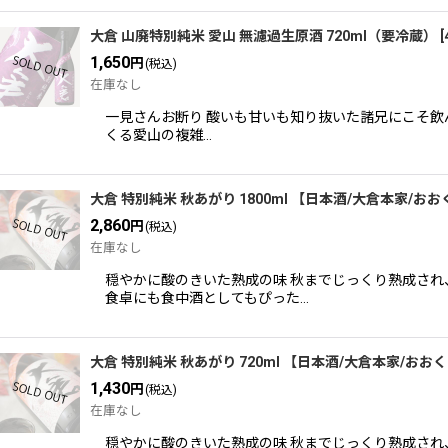
大倉 山廃特別純米 愛山 無濾過生原酒 720ml（要冷蔵）
[
1,650
円
(税込)
在庫なし
一見さんお断り 酸いも甘いも知り抜いた諸兄にこそ飲
くる愛山の複雑…
大倉 特別純米 秋あがり 1800ml 【日本酒/大倉本家/お
2,860
円
(税込)
在庫なし
穏やかに酸のきいた熟成の味 秋までじっくり熟成さ
食卓にも食中酒としてもぴった…
大倉 特別純米 秋あがり 720ml 【日本酒/大倉本家/おお
1,430
円
(税込)
在庫なし
穏やかに酸のきいた熟成の味 秋までじっくり熟成さ