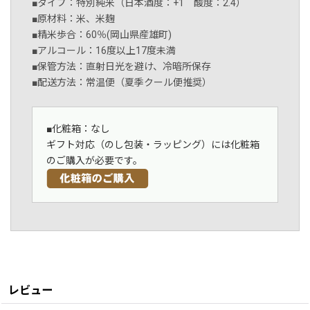
■タイプ：特別純米（日本酒度：+1 酸度：2.4）
■原材料：米、米麹
■精米歩合：60％(岡山県産雄町)
■アルコール：16度以上17度未満
■保管方法：直射日光を避け、冷暗所保存
■配送方法：常温便（夏季クール便推奨）
■化粧箱：なし
ギフト対応（のし包装・ラッピング）には化粧箱
のご購入が必要です。
レビュー