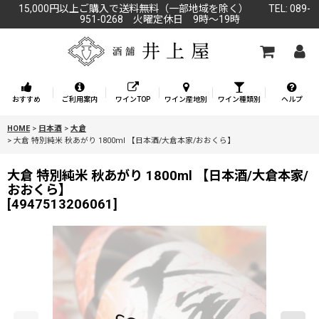
15,000円以上ご購入で送料無料（一部地域を除く） TEL: 089-
951-0268 火曜定休日 9時～19時
おすすめ
ご利用案内
ワインTOP
ワイン産地別
ワイン種類別
ヘルプ
HOME
>
日本酒
>
大倉
>
大倉 特別純米 秋あがり 1800ml 【日本酒/大倉本家/おおくら】
大倉 特別純米 秋あがり 1800ml 【日本酒/大倉本家/
おおくら】
[
4947513206061
]