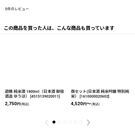
0
件のレビュー
この商品を買った人は、こんな商品も買っています
遊穂 純米酒 1800ml（日本酒 御祖
南セット(日本酒 純米吟醸 特別純
酒造 ゆうほ）
[
4515139020011
]
米）
[
1610000020602
]
2,750
4,520
～
円
円
(税込)
(税込)