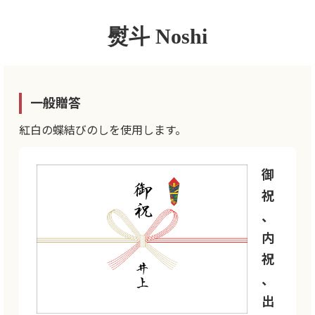
熨斗 Noshi
一般贈答
紅白の蝶結びのしを使用します。
御
祝
、
内
祝
、
出