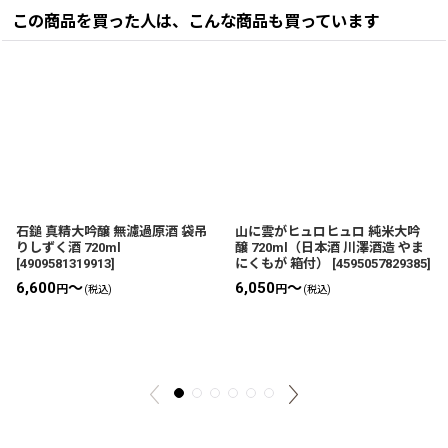
この商品を買った人は、こんな商品も買っています
石鎚 真精大吟醸 無濾過原酒 袋吊
山に雲がヒュロヒュロ 純米大吟
りしずく酒 720ml
醸 720ml（日本酒 川澤酒造 やま
[
4909581319913
]
にくもが 箱付）
[
4595057829385
]
6,600
～
6,050
～
円
円
(税込)
(税込)