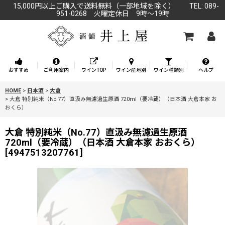
15,000円以上ご購入で送料無料（一部地域を除く） TEL: 089-
951-0268 火曜定休日 9時～19時
おすすめ
ご利用案内
ワインTOP
ワイン産地別
ワイン種類別
ヘルプ
HOME
>
日本酒
>
大倉
>
大倉 特別純米（No.77）直汲み無濾過生原酒 720ml（要冷蔵）（日本酒 大倉本家 お
おくら）
大倉 特別純米（No.77）直汲み無濾過生原酒
720ml（要冷蔵）（日本酒 大倉本家 おおくら）
[
4947513207761
]