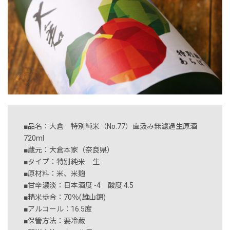
■品名：大倉 特別純米（No.77）直汲み無濾過生原酒
720ml
■蔵元：大倉本家（奈良県）
■タイプ：特別純米 生
■原材料：米、米麹
■甘辛濃淡：日本酒度 -4 酸度 4.5
■精米歩合：70％(雄山錦)
■アルコール：16.5度
■保管方法：要冷蔵