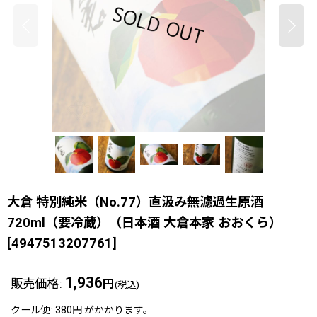
大倉 特別純米（No.77）直汲み無濾過生原酒
720ml（要冷蔵）（日本酒 大倉本家 おおくら）
[
4947513207761
]
1,936
販売価格
:
円
(税込)
クール便
:
380円
がかかります。