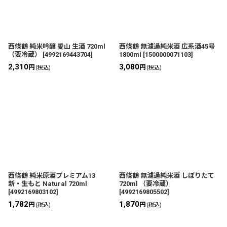
西條鶴 純米吟醸 愛山 生酒 720ml
西條鶴 無濾過純米酒 広系酒45号
（要冷蔵）
[
4992169443704
]
1800ml
[
1500000071103
]
2,310
3,080
円
円
(税込)
(税込)
西條鶴 純米原酒プレミアム13
西條鶴 無濾過純米酒 しぼりたて
新・生もと Natural 720ml
720ml （要冷蔵）
[
4992169803102
]
[
4992169805502
]
1,782
1,870
円
円
(税込)
(税込)