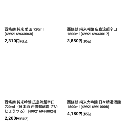
西條鶴 純米 愛山 720ml
西條鶴 純米吟醸 広島流超辛口
[
4992169440048
]
1800ml
[
4992169440017
]
2,310
3,850
円
円
(税込)
(税込)
西條鶴 純米吟醸 広島流超辛口
西條鶴 純米大吟醸 日々精進酒醸
720ml（日本酒 西條鶴醸造 さい
1800ml
[
4992169910008
]
じょうつる）
[
4992169440024
]
4,180
円
(税込)
2,200
円
(税込)