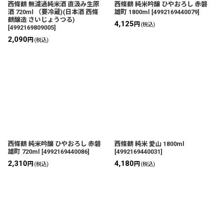
西條鶴 無濾過純米酒 直汲み生原
西條鶴 純米吟醸 ひやおろし 赤磐
酒 720ml （要冷蔵)(日本酒 西條
雄町 1800ml
[
4992169440079
]
鶴醸造 さいじょうつる)
4,125
円
(税込)
[
4992169809005
]
2,090
円
(税込)
西條鶴 純米吟醸 ひやおろし 赤磐
西條鶴 純米 愛山 1800ml
雄町 720ml
[
4992169440086
]
[
4992169440031
]
2,310
4,180
円
円
(税込)
(税込)