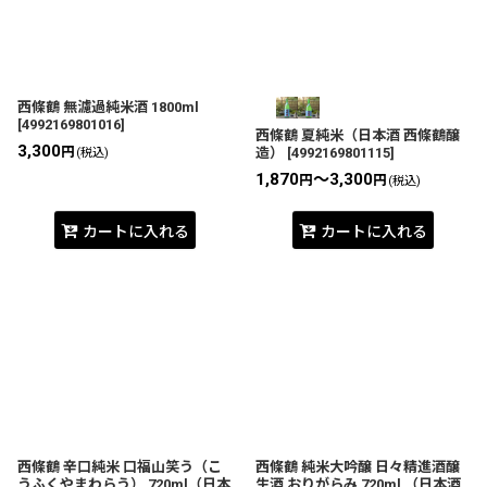
絞り込む
西條鶴 無濾過純米酒 1800ml
[
4992169801016
]
西條鶴 夏純米（日本酒 西條鶴醸
3,300
円
造）
[
4992169801115
]
(税込)
1,870
～3,300
円
円
(税込)
カートに入れる
カートに入れる
西條鶴 辛口純米 口福山笑う（こ
西條鶴 純米大吟醸 日々精進酒醸
うふくやまわらう） 720ml（日本
生酒 おりがらみ 720ml （日本酒