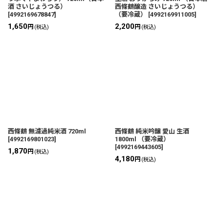
酒 さいじょうつる）
西條鶴醸造 さいじょうつる）
[
4992169678847
]
（要冷蔵）
[
4992169911005
]
1,650
2,200
円
円
(税込)
(税込)
西條鶴 無濾過純米酒 720ml
西條鶴 純米吟醸 愛山 生酒
[
4992169801023
]
1800ml （要冷蔵）
[
4992169443605
]
1,870
円
(税込)
4,180
円
(税込)