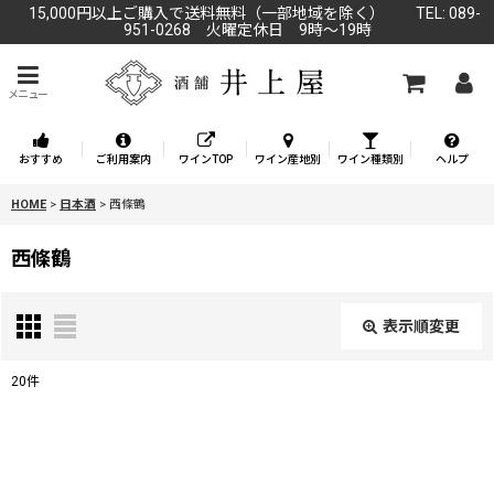
15,000円以上ご購入で送料無料（一部地域を除く） TEL: 089-
951-0268 火曜定休日 9時～19時
メニュー
おすすめ
ご利用案内
ワインTOP
ワイン産地別
ワイン種類別
ヘルプ
HOME
>
日本酒
>
西條鶴
西條鶴
表示順変更
閉じる
20
件
表示数
:
並び順
: