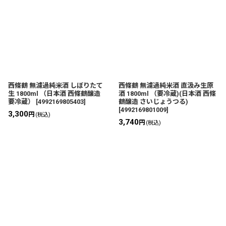
西條鶴 無濾過純米酒 しぼりたて
西條鶴 無濾過純米酒 直汲み生原
生 1800ml （日本酒 西條鶴醸造
酒 1800ml （要冷蔵)(日本酒 西條
要冷蔵）
[
4992169805403
]
鶴醸造 さいじょうつる)
[
4992169801009
]
3,300
円
(税込)
3,740
円
(税込)