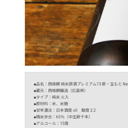
■品名：西條鶴 純米原酒プレミアム13 新・生もと Natura
■蔵元：西條鶴醸造（広島県）
■タイプ：純米 火入
■原材料：米、米麹
■甘辛濃淡：日本酒度 ±0 酸度 2.2
■精米歩合：65％（中生新千本）
■アルコール：15度