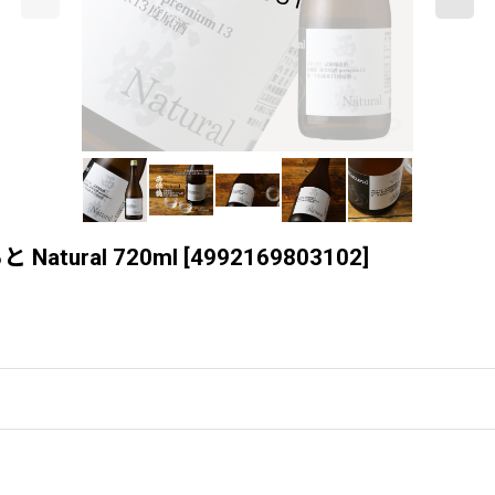
tural 720ml
[
4992169803102
]