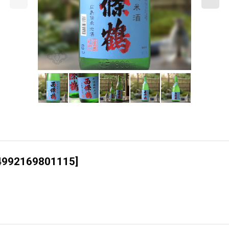
4992169801115
]