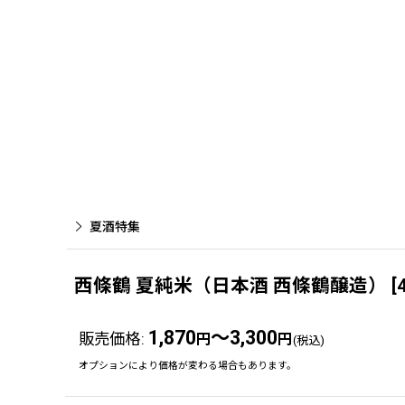
夏酒特集
西條鶴 夏純米（日本酒 西條鶴醸造）
[
1,870
～3,300
販売価格
:
円
円
(税込)
オプションにより価格が変わる場合もあります。