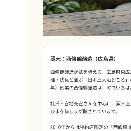
蔵元：西條鶴醸造（広島県）
西條鶴醸造が蔵を構える、広島県東広
灘・伏見と並ぶ「日本三大酒どころ」の
年）創業の西條鶴醸造は、町でいちば
杜氏・宮地充宣さんを中心に、蔵人全
ひまを惜しまず醸されています。
2010年からは特約店限定の「西條