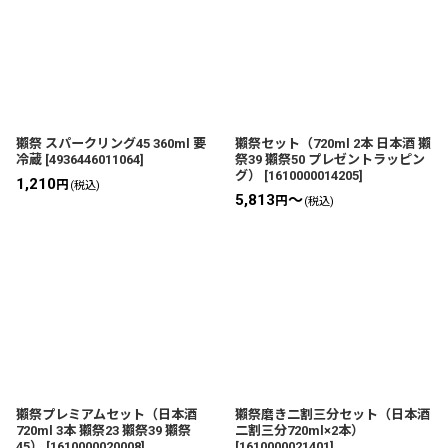
獺祭 スパークリング45 360ml 要
獺祭セット（720ml 2本 日本酒 獺
冷蔵
[
4936446011064
]
祭39 獺祭50 プレゼントラッピン
グ）
[
1610000014205
]
1,210
円
(税込)
5,813
～
円
(税込)
獺祭プレミアムセット（日本酒
獺祭磨き二割三分セット（日本酒
720ml 3本 獺祭23 獺祭39 獺祭
二割三分720ml×2本）
45）
[
1610000020008
]
[
1610000021401
]