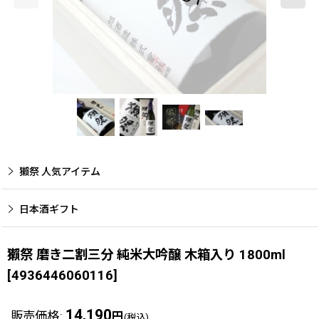
獺祭 人気アイテム
日本酒ギフト
獺祭 磨き二割三分 純米大吟醸 木箱入り 1800ml
[
4936446060116
]
14,190
販売価格
:
円
(税込)