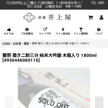
15,000円以上ご購入で送料無料（一部地域を除く） TEL: 089-
951-0268 火曜定休日 9時～19時
おすすめ
ご利用案内
ワインTOP
ワイン産地別
ワイン種類別
ヘルプ
HOME
>
日本酒
>
獺祭
>
獺祭 磨き二割三分 純米大吟醸 木箱入り 1800ml
獺祭 磨き二割三分 純米大吟醸 木箱入り 1800ml
[
4936446060116
]