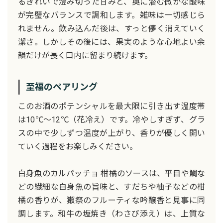
るきれいで澄み切った甘みと、奥に潜む微かな酸味
が完璧なバランスで調和します。雑味は一切感じら
れません。飲み込んだ後は、すっと儚く消えていく
潔さ。しかしその後には、果実のような心地よい余
韻だけが長く口内に留まり続けます。
至福のペアリング
このお酒のポテンシャルを最大限に引き出す温度帯
は10℃〜12℃（花冷え）です。冷やしすぎず、グラ
スの中で少しずつ温度が上がり、香りが優しく開い
ていく過程をお楽しみください。
白身魚のカルパッチョ 柑橘のソースは、平目や鯛な
どの繊細な白身魚の旨味と、すだちや柚子などの柑
橘の香りが、獺祭のフルーティな吟醸香と見事に同
調します。和牛の塩焼き（わさび添え）は、上質な