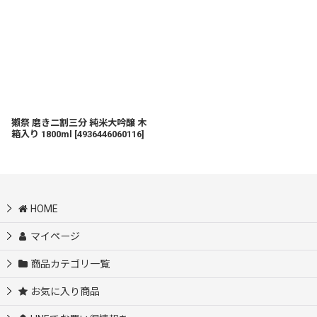
獺祭 磨き二割三分 純米大吟醸 木
箱入り 1800ml
[
4936446060116
]
HOME
マイページ
商品カテゴリ一覧
お気に入り商品