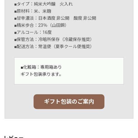
■タイプ：純米大吟醸 火入れ
■原材料：米、米麹
■甘辛濃淡：日本酒度 非公開 酸度 非公開
■精米歩合：23％（山田錦）
■アルコール：16度
■保管方法：冷暗所保存（冷蔵保存推奨）
■配送方法：常温便（夏季クール便推奨）
■化粧箱：専用箱あり
ギフト包装承ります。
ギフト包装のご案内