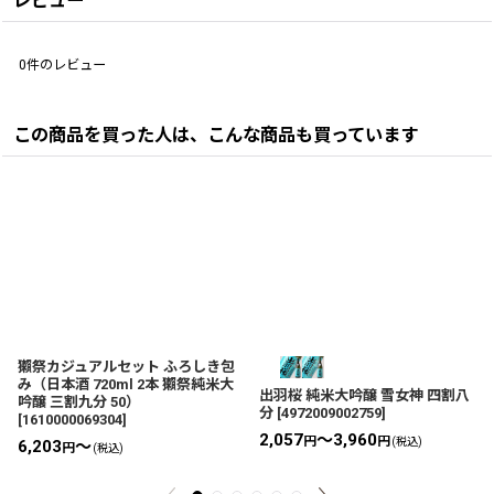
レビュー
0
件のレビュー
この商品を買った人は、こんな商品も買っています
獺祭カジュアルセット ふろしき包
み（日本酒 720ml 2本 獺祭純米大
出羽桜 純米大吟醸 雪女神 四割八
吟醸 三割九分 50）
分
[
4972009002759
]
[
1610000069304
]
2,057
～3,960
円
円
(税込)
6,203
～
円
(税込)