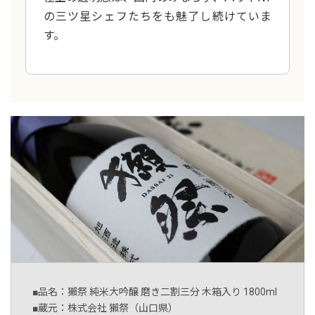
の三ツ星シェフたちをも魅了し続けていま
す。
■品名：獺祭 純米大吟醸 磨き二割三分 木箱入り 1800ml
■蔵元：株式会社 獺祭（山口県）