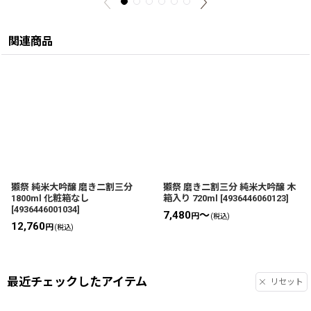
関連商品
獺祭 純米大吟醸 磨き二割三分
獺祭 磨き二割三分 純米大吟醸 木
1800ml 化粧箱なし
箱入り 720ml
[
4936446060123
]
[
4936446001034
]
7,480
～
円
(税込)
12,760
円
(税込)
最近チェックしたアイテム
リセット