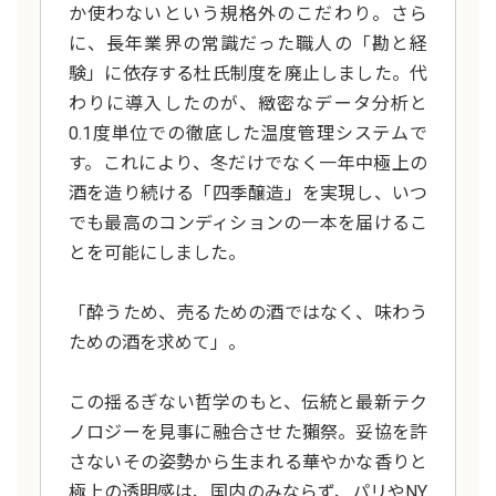
か使わないという規格外のこだわり。さら
に、長年業界の常識だった職人の「勘と経
験」に依存する杜氏制度を廃止しました。代
わりに導入したのが、緻密なデータ分析と
0.1度単位での徹底した温度管理システムで
す。これにより、冬だけでなく一年中極上の
酒を造り続ける「四季醸造」を実現し、いつ
でも最高のコンディションの一本を届けるこ
とを可能にしました。
「酔うため、売るための酒ではなく、味わう
ための酒を求めて」。
この揺るぎない哲学のもと、伝統と最新テク
ノロジーを見事に融合させた獺祭。妥協を許
さないその姿勢から生まれる華やかな香りと
極上の透明感は、国内のみならず、パリやNY