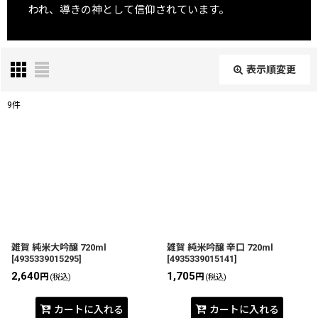
われ、導きの神として信仰されています。
表示順変更
閉じる
9
件
表示数
:
並び順
:
絞り込む
雑賀 純米大吟醸 720ml
雑賀 純米吟醸 辛口 720ml
[
4935339015295
]
[
4935339015141
]
2,640
1,705
円
円
(税込)
(税込)
カートに入れる
カートに入れる