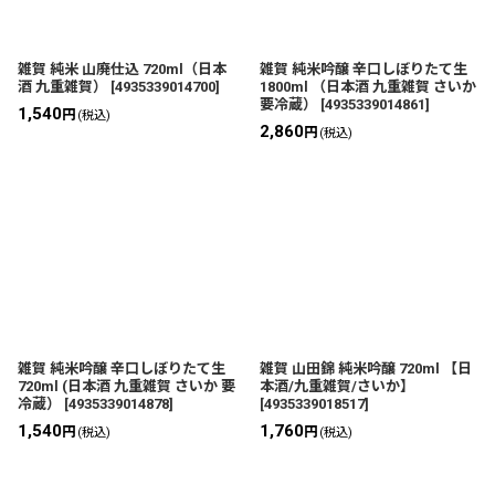
雑賀 純米 山廃仕込 720ml（日本
雑賀 純米吟醸 辛口しぼりたて生
酒 九重雑賀）
[
4935339014700
]
1800ml （日本酒 九重雑賀 さいか
要冷蔵）
[
4935339014861
]
1,540
円
(税込)
2,860
円
(税込)
雑賀 純米吟醸 辛口しぼりたて生
雑賀 山田錦 純米吟醸 720ml 【日
720ml (日本酒 九重雑賀 さいか 要
本酒/九重雑賀/さいか】
冷蔵）
[
4935339014878
]
[
4935339018517
]
1,540
1,760
円
円
(税込)
(税込)