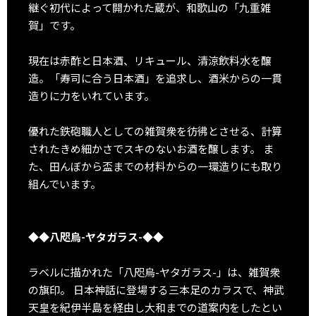
継ぐ初代によって開かれた蔵が、和歌山の「九重雑
賀」です。
現在は赤酢と日本酒、リキュール、清涼飲料水を醸
造。「寿司に合う日本酒」を追求し、酒米からの一貫
造りに力をいれています。
優れた鉄砲職人としての雑賀衆を彷彿とさせる、計算
されたきめ細かさでスキのないお酒を醸します。 ま
た、田んぼから盃までの材料からの一環造りにも取り
組んでいます。
◆◆八咫烏-ヤタガラス-◆◆
ラベルに描かれた「八咫烏-ヤタガラス-」は、雑賀衆
の旗印。 日本神話に登場する三本足のカラスで、神武
天皇を紀伊半島を経由し大和までの道案内をしたとい