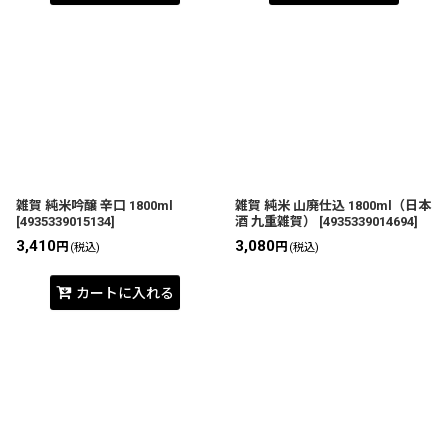
雑賀 純米吟醸 辛口 1800ml
雑賀 純米 山廃仕込 1800ml（日本
[
4935339015134
]
酒 九重雑賀）
[
4935339014694
]
3,410
3,080
円
円
(税込)
(税込)
カートに入れる