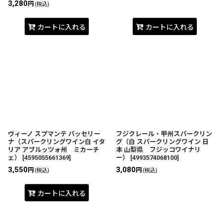
3,280
円
(税込)
カートに入れる
カートに入れる
ヴィーノ スプマンテ パッセリー
フジクレール・甲州スパークリン
ナ（スパークリングワイン白 イタ
グ（白 スパークリングワイン 日
リア アブルッツォ州 ミカーチ
本 山梨県 フジッコワイナリ
ェ）
[
4595055661369
]
ー）
[
4993574068100
]
3,550
3,080
円
円
(税込)
(税込)
カートに入れる