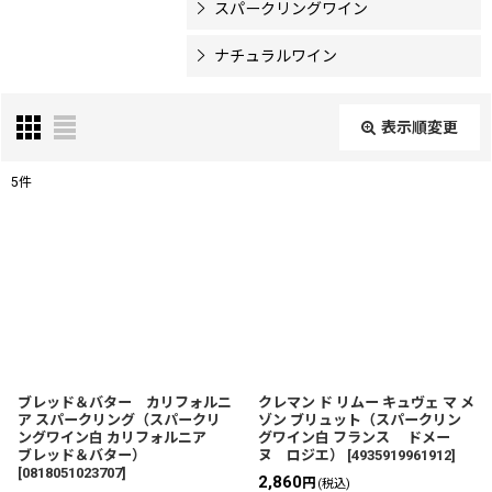
スパークリングワイン
ナチュラルワイン
表示順変更
閉じる
5
件
表示数
:
並び順
:
絞り込む
ブレッド＆バター カリフォルニ
クレマン ド リムー キュヴェ マ メ
ア スパークリング（スパークリ
ゾン ブリュット（スパークリン
ングワイン白 カリフォルニア
グワイン白 フランス ドメー
ブレッド＆バター）
ヌ ロジエ）
[
4935919961912
]
[
0818051023707
]
2,860
円
(税込)