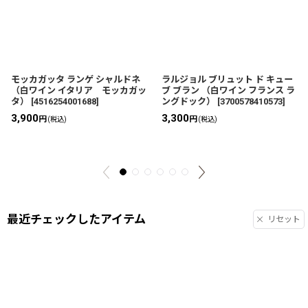
モッカガッタ ランゲ シャルドネ
ラルジョル ブリュット ド キュー
（白ワイン イタリア モッカガッ
ブ ブラン （白ワイン フランス ラ
タ）
[
4516254001688
]
ングドック）
[
3700578410573
]
3,900
3,300
円
円
(税込)
(税込)
最近チェックしたアイテム
リセット