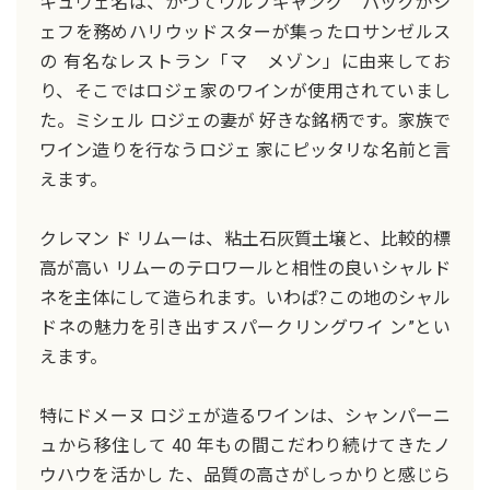
キュヴェ名は、かつてウルフギャング パックがシ
ェフを務めハリウッドスターが集ったロサンゼルス
の 有名なレストラン「マ メゾン」に由来してお
り、そこではロジェ家のワインが使用されていまし
た。ミシェル ロジェの妻が 好きな銘柄です。家族で
ワイン造りを行なうロジェ 家にピッタリな名前と言
えます。
クレマン ド リムーは、粘土石灰質土壌と、比較的標
高が高い リムーのテロワールと相性の良いシャルド
ネを主体にして造られます。いわば?この地のシャル
ドネの魅力を引き出すスパークリングワイ ン”とい
えます。
特にドメーヌ ロジェが造るワインは、シャンパーニ
ュから移住して 40 年もの間こだわり続けてきたノ
ウハウを活かし た、品質の高さがしっかりと感じら