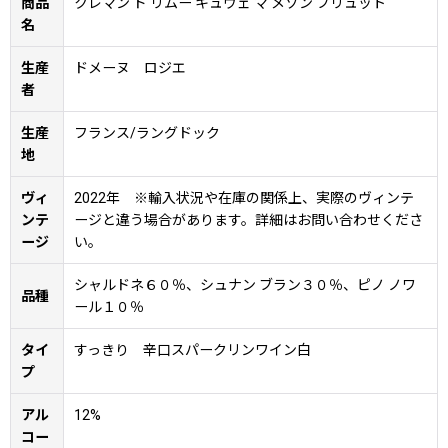
商品
クレマン ド リムー キュヴェ マ メゾン ブリュット
名
生産
ドメーヌ ロジエ
者
生産
フランス/ラングドック
地
ヴィ
2022年 ※輸入状況や在庫の関係上、実際のヴィンテ
ンテ
ージと違う場合があります。詳細はお問い合わせくださ
ージ
い。
シャルドネ６０％、シュナン ブラン３０％、ピノ ノワ
品種
ール１０％
タイ
すっきり 辛口スパークリンワイン白
プ
アル
12%
コー