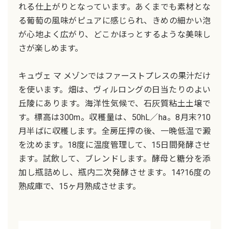
れる仕上がりとなっています。あくまでも素材とな
る葡萄の風味がピュアに感じられ、きめの細かい泡
が心地よく広がり、どこかほっとするような美味し
さが楽しめます。
キュヴェ マ メゾンではファーストプレスの果汁だけ
を使います。畑は、ヴィルロングの日当たりのよい
丘陵にあります。海洋性気候で、石灰質粘土土壌で
す。標高は300m。収穫量は、50hL／ha。8月末?10
月半ばに収穫します。全房圧搾の後、一晩低温で澱
を沈めます。18度に温度管理して、15日間発酵させ
ます。試飲して、ブレンドします。酵母と糖分を添
加し瓶詰めし、瓶内二次発酵させます。14?16度の
熟成庫で、15ヶ月熟成させます。