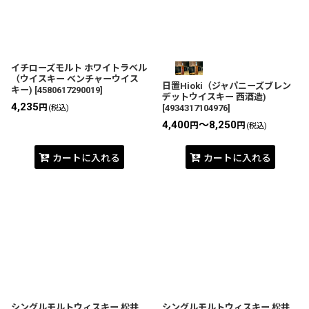
絞り込む
イチローズモルト ホワイトラベル
（ウイスキー ベンチャーウイス
日置Hioki（ジャパニーズブレン
キー)
[
4580617290019
]
デットウイスキー 西酒造)
4,235
円
[
4934317104976
]
(税込)
4,400
～8,250
円
円
(税込)
カートに入れる
カートに入れる
シングルモルトウィスキー 松井
シングルモルトウィスキー 松井