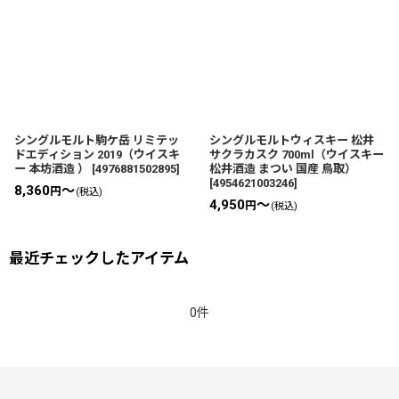
シングルモルト駒ケ岳 リミテッ
シングルモルトウィスキー 松井
ドエディション 2019（ウイスキ
サクラカスク 700ml（ウイスキー
ー 本坊酒造 ）
[
4976881502895
]
松井酒造 まつい 国産 鳥取）
[
4954621003246
]
8,360
～
円
(税込)
4,950
～
円
(税込)
最近チェックしたアイテム
0件