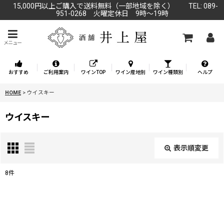
15,000円以上ご購入で送料無料（一部地域を除く） TEL: 089-
951-0268 火曜定休日 9時～19時
メニュー
おすすめ
ご利用案内
ワインTOP
ワイン産地別
ワイン種類別
ヘルプ
HOME
>
ウイスキー
ウイスキー
表示順変更
閉じる
8
件
表示数
:
並び順
: