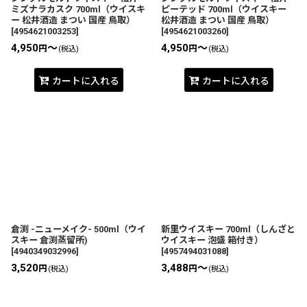
ミズナラカスク 700ml（ウイスキ
ピーテッド 700ml（ウイスキー
ー 松井酒造 まつい 国産 鳥取）
松井酒造 まつい 国産 鳥取）
[
4954621003253
]
[
4954621003260
]
4,950
～
4,950
～
円
円
(税込)
(税込)
カートに入れる
カートに入れる
倉渕 -ニューメイク- 500ml（ウイ
新里ウイスキー 700ml（しんざと
スキー 倉渕蒸留所)
ウイスキー 泡盛 箱付き）
[
4940349032996
]
[
4957494031088
]
3,520
3,488
～
円
円
(税込)
(税込)