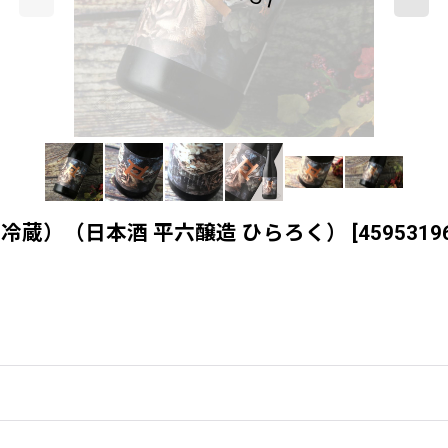
l（要冷蔵）（日本酒 平六醸造 ひらろく）
[
4595319