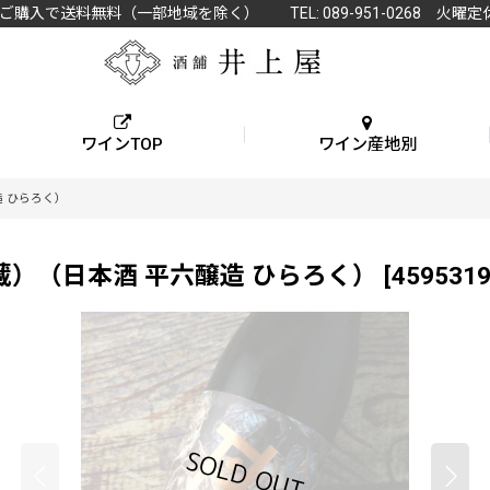
上ご購入で送料無料（一部地域を除く） TEL: 089-951-0268 火曜定
ワインTOP
ワイン産地別
造 ひらろく）
要冷蔵）（日本酒 平六醸造 ひらろく）
[
459531