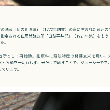
の酒蔵「菊の司酒造」（1772年創業）の家に生まれた蔵元の血
指定される住居兼醸造所「日詰平井邸」（1921年築）をも
した。
醸造所として再始動。副原料に紫波特産の発芽玄米を用い
・加水・ろ過を一切行わず、米だけで醸すことで、ジューシーで
しています。