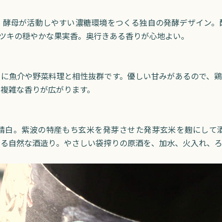
、酵母が活動しやすい濃糖環境をつくる独自の発酵デザイン。
カツキの穏やかな果実香。奥行きある香りが心地よい。
うに魚介や野菜料理と相性抜群です。優しい甘みがあるので、鶏
複雑な香りが広がります。
低精白。紫波の特産もち玄米を発芽させた発芽玄米を麹にして
する自然な酒造り。やさしい袋搾りの原酒を、加水、火入れ、ろ