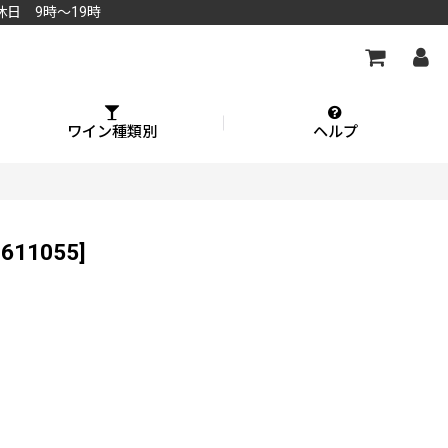
休日 9時～19時
ワイン種類別
ヘルプ
9611055
]