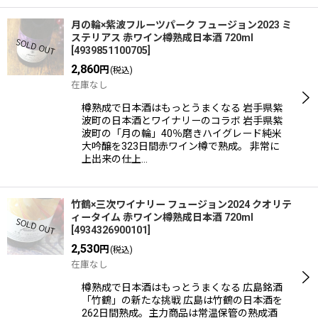
月の輪×紫波フルーツパーク フュージョン2023 ミ
ステリアス 赤ワイン樽熟成日本酒 720ml
[
4939851100705
]
2,860
円
(税込)
在庫なし
樽熟成で日本酒はもっとうまくなる 岩手県紫
波町の日本酒とワイナリーのコラボ 岩手県紫
波町の「月の輪」40％磨きハイグレード純米
大吟醸を323日間赤ワイン樽で熟成。 非常に
上出来の仕上…
竹鶴×三次ワイナリー フュージョン2024 クオリテ
ィータイム 赤ワイン樽熟成日本酒 720ml
[
4934326900101
]
2,530
円
(税込)
在庫なし
樽熟成で日本酒はもっとうまくなる 広島銘酒
「竹鶴」の新たな挑戦 広島は竹鶴の日本酒を
262日間熟成。主力商品は常温保管の熟成酒