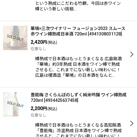
という熟成にこだわる竹鶴、今回は赤ワイン
樽という新しい挑戦…
華鳩×三次ワイナリー フュージョン2023 スムース
赤ワイン樽熟成日本酒 720ml
[
4941308031128
]
2,420
円
(税込)
在庫なし
樽熟成で日本酒はもっとうまくなる 広島銘酒
「華鳩」約3年熟成 日本酒をワイン樽で熟成
させると、これまでにない新しい味わいに！
広島は榎酒造「華鳩」の日本酒をなんと…
豊能梅 さくらんぼのしずく純米吟醸 ワイン樽熟成
720ml
[
4934425637458
]
2,200
円
(税込)
在庫なし
樽熟成で日本酒はもっとうまくなる高知銘酒
「豊能梅」冷温熟成 日本酒をワイン樽で熟成
させると、これまでにない新しい味わいに！