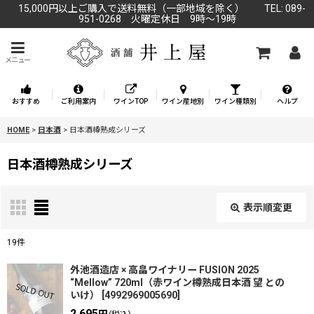
15,000円以上ご購入で送料無料（一部地域を除く） TEL: 089-
951-0268 火曜定休日 9時～19時
メニュー
おすすめ
ご利用案内
ワインTOP
ワイン産地別
ワイン種類別
ヘルプ
HOME
>
日本酒
>
日本酒樽熟成シリーズ
日本酒樽熟成シリーズ
表示順変更
閉じる
19
件
表示数
:
外池酒造店 × 高畠ワイナリー FUSION 2025
“Mellow” 720ml（赤ワイン樽熟成日本酒 望 との
いけ）
[
4992969005690
]
並び順
:
2,695