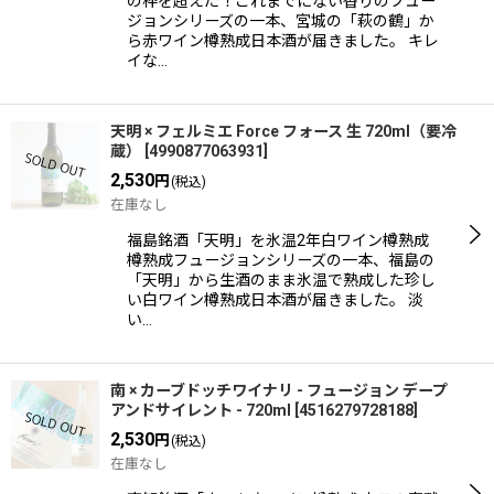
の枠を超えた！これまでにない香りのフュー
ジョンシリーズの一本、宮城の「萩の鶴」か
ら赤ワイン樽熟成日本酒が届きました。 キレ
イな…
天明 × フェルミエ Force フォース 生 720ml（要冷
蔵）
[
4990877063931
]
2,530
円
(税込)
在庫なし
福島銘酒「天明」を氷温2年白ワイン樽熟成
樽熟成フュージョンシリーズの一本、福島の
「天明」から生酒のまま氷温で熟成した珍し
い白ワイン樽熟成日本酒が届きました。 淡
い…
南 × カーブドッチワイナリ - フュージョン デープ
アンドサイレント - 720ml
[
4516279728188
]
2,530
円
(税込)
在庫なし