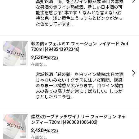
高知銘酒「南」を赤ワイン樽熟成 辛口の寡黙
な男酒の赤ワイン熟成酒、新しい日本酒の可
能性を感じる1本です！ なんとも言えない独
特な色。淡い黄色にうっすらとピンクがかっ
た色をしています…
萩の鶴 × フェルミエ フュージョン レイヤード 2nd
720ml
[
4948543972346
]
2,530
円
(税込)
在庫なし
宮城銘酒「萩の鶴」を白ワイン樽熟成 日本酒
じゃないみたい！グラスに注いだ瞬間、魅惑
のあまーい樽香が広がります。 白ワイン樽由
来の香りの高さが非常にすばらしい。しっか
りとしたバニラ香…
燦然×カーブドッチワイナリー フュージョン キャ
ンディー 720ml
[
4900081006402
]
2,420
円
(税込)
在庫なし