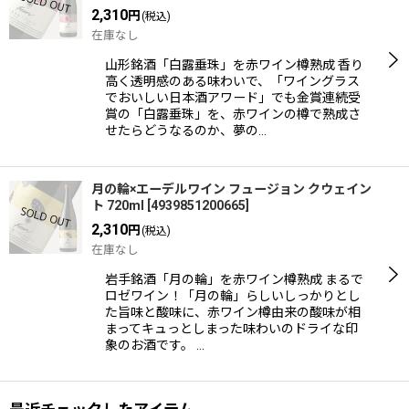
2,310
円
(税込)
在庫なし
山形銘酒「白露垂珠」を赤ワイン樽熟成 香り
高く透明感のある味わいで、「ワイングラス
でおいしい日本酒アワード」でも金賞連続受
賞の「白露垂珠」を、赤ワインの樽で熟成さ
せたらどうなるのか、夢の…
月の輪×エーデルワイン フュージョン クウェイン
ト 720ml
[
4939851200665
]
2,310
円
(税込)
在庫なし
岩手銘酒「月の輪」を赤ワイン樽熟成 まるで
ロゼワイン！「月の輪」らしいしっかりとし
た旨味と酸味に、赤ワイン樽由来の酸味が相
まってキュっとしまった味わいのドライな印
象のお酒です。 …