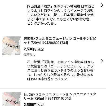
岡山銘酒「燦然」を赤ワイン樽熟成 日本酒と
いうより甘口ワインのようなイメージでお楽
しみいただける、新しい日本酒の可能性を感
じる1本です！ なんとも言えない独特な色。
ピンクがかった美…
天狗舞×フェルミエ フュージョン ゴールデンビビ
ット 720ml
[
4942068001734
]
2,530
円
(税込)
在庫なし
石川銘酒「天狗舞」を赤ワイン樽熟成 輝かし
い黄金色の酒「ゴールデンビビット」。グラ
スに注ぐと香り立つハチミツのような甘い香
り、しっかりした酸味と男らしい骨格のある
味わいは樽の香りでバラン…
萩乃露×フェルミエ フュージョン バニラアイスク
リーム 720ml
[
4984133105046
]
2,585
円
(税込)