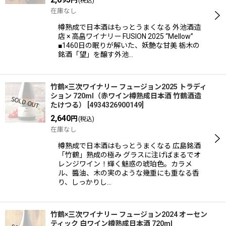
円
(税込)
在庫なし
絞り込む
樽熟成で日本酒はもっとうまくなる 外池酒造
店 × 高畠ワイナリー FUSION 2025 “Mellow”
■1460日の眠りが解いた、妖艶な甘美 栃木の
銘酒「望」を醸す外池…
竹鶴×三次ワイナリー フュージョン2025 トラディ
ション 720ml（赤ワイン樽熟成日本酒 竹鶴酒造
たけつる）
[
4934326900149
]
2,640
円
(税込)
在庫なし
樽熟成で日本酒はもっとうまくなる 広島銘酒
「竹鶴」熟成の極み グラスに注げばまるでオ
レンジワイン！輝く魅惑の琥珀色。カラメ
ル、醬油、木の実のような幾重にも重なる香
り、しっかりし…
竹鶴×三次ワイナリー フュージョン2024 オーセン
ティック 白ワイン樽熟成日本酒 720ml