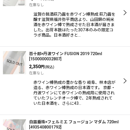
在庫なし
滋賀の銘酒萩乃露を赤ワイン樽熟成 萩乃露を
醸す滋賀県福井弥平商店より、山田錦の純米
酒を赤ワイン樽で熟成させた日本酒が届きま
した。出荷本数はたった307本のみの限定コ
ラボ商品。日本酒好きと…
百十郎×丹波ワイン FUSION 2019 720ml
[
1500000032807
]
2,350
円
(税込)
在庫なし
赤ワイン樽熟成の豊かな香り 岐阜、林本店が
造る、赤ワイン樽熟成の日本酒です。 京都・
丹波ワインにて赤ワインの熟成用に使用され
ていたフレンチオーク樽で、2年熟成されて
いた日本酒を、さらに43…
白露垂珠×フェルミエ フュージョン マダム 720ml
[
4935408001792
]