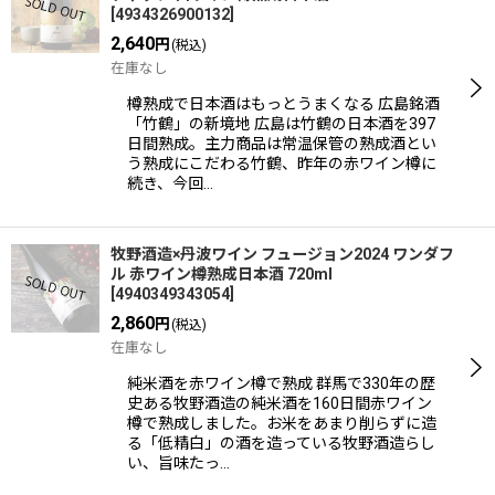
[
4934326900132
]
2,640
円
(税込)
在庫なし
樽熟成で日本酒はもっとうまくなる 広島銘酒
「竹鶴」の新境地 広島は竹鶴の日本酒を397
日間熟成。主力商品は常温保管の熟成酒とい
う熟成にこだわる竹鶴、昨年の赤ワイン樽に
続き、今回…
牧野酒造×丹波ワイン フュージョン2024 ワンダフ
ル 赤ワイン樽熟成日本酒 720ml
[
4940349343054
]
2,860
円
(税込)
在庫なし
純米酒を赤ワイン樽で熟成 群馬で330年の歴
史ある牧野酒造の純米酒を160日間赤ワイン
樽で熟成しました。お米をあまり削らずに造
る「低精白」の酒を造っている牧野酒造らし
い、旨味たっ…