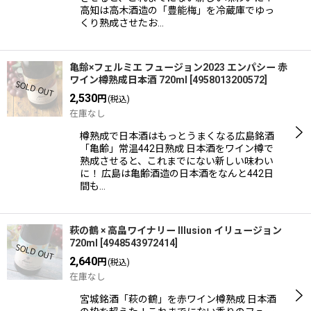
高知は高木酒造の「豊能梅」を冷蔵庫でゆっ
くり熟成させたお…
亀齢×フェルミエ フュージョン2023 エンパシー 赤
ワイン樽熟成日本酒 720ml
[
4958013200572
]
2,530
円
(税込)
在庫なし
樽熟成で日本酒はもっとうまくなる広島銘酒
「亀齢」常温442日熟成 日本酒をワイン樽で
熟成させると、これまでにない新しい味わい
に！ 広島は亀齢酒造の日本酒をなんと442日
間も…
萩の鶴 × 高畠ワイナリー Illusion イリュージョン
720ml
[
4948543972414
]
2,640
円
(税込)
在庫なし
宮城銘酒「萩の鶴」を赤ワイン樽熟成 日本酒