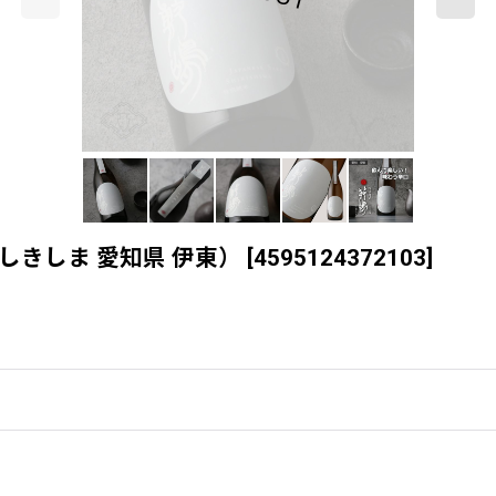
l（しきしま 愛知県 伊東）
[
4595124372103
]