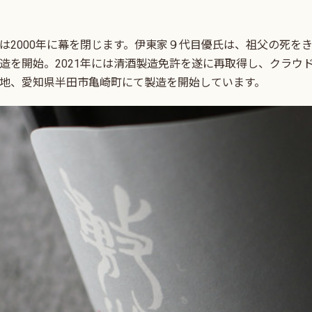
社は2000年に幕を閉じます。伊東家９代目優氏は、祖父の死を
醸造を開始。2021年には清酒製造免許を遂に再取得し、クラウ
の地、愛知県半田市亀崎町にて製造を開始しています。