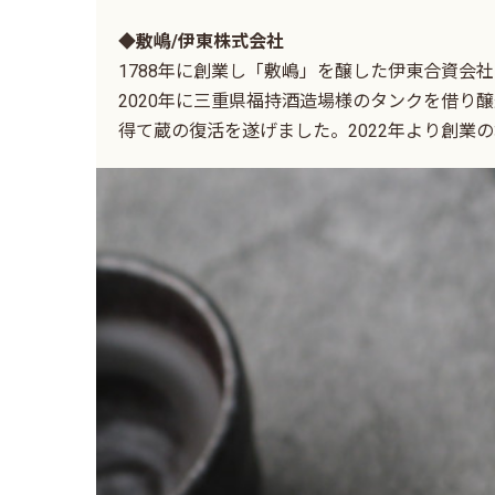
◆敷嶋/伊東株式会社
1788年に創業し「敷嶋」を醸した伊東合資会
2020年に三重県福持酒造場様のタンクを借り
得て蔵の復活を遂げました。2022年より創業