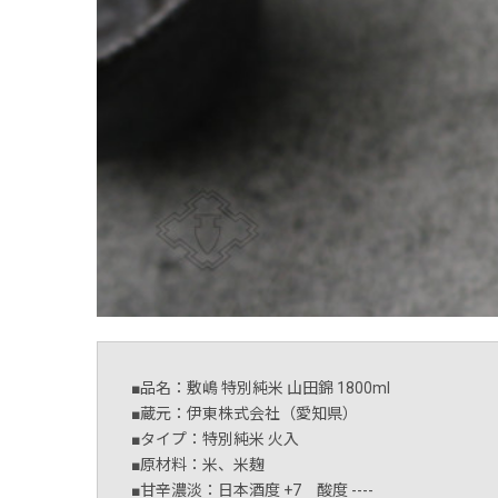
■品名：敷嶋 特別純米 山田錦 1800ml
■蔵元：伊東株式会社（愛知県）
■タイプ：特別純米 火入
■原材料：米、米麹
■甘辛濃淡：日本酒度 +7 酸度 ----