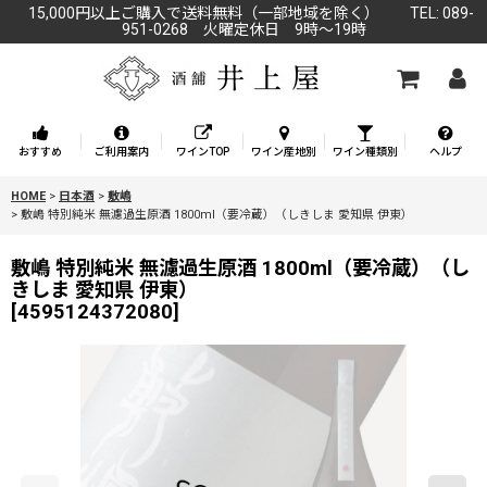
15,000円以上ご購入で送料無料（一部地域を除く） TEL: 089-
951-0268 火曜定休日 9時～19時
おすすめ
ご利用案内
ワインTOP
ワイン産地別
ワイン種類別
ヘルプ
HOME
>
日本酒
>
敷嶋
>
敷嶋 特別純米 無濾過生原酒 1800ml（要冷蔵）（しきしま 愛知県 伊東）
敷嶋 特別純米 無濾過生原酒 1800ml（要冷蔵）（し
きしま 愛知県 伊東）
[
4595124372080
]