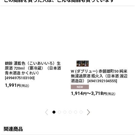
この商品を買った人は、こんな商品も買っています
鶴齢 濃藍色（こいあいいろ）生
原酒 720ml （要冷蔵）（日本酒
W (ダブリュー) 赤磐雄町50 純米
青木酒造 かくれい）
無濾過原酒 瓶火入（日本酒 渡辺
[
4994975103100
]
酒造店）
[
4941392104555
]
1,991
円
(税込)
1,914
～3,718
円
円
(税込)
関連商品