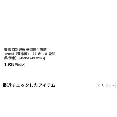
敷嶋 特別純米 無濾過生原酒
720ml（要冷蔵）（しきしま 愛知
県 伊東）
[
4595124372097
]
1,925
円
(税込)
最近チェックしたアイテム
リセット