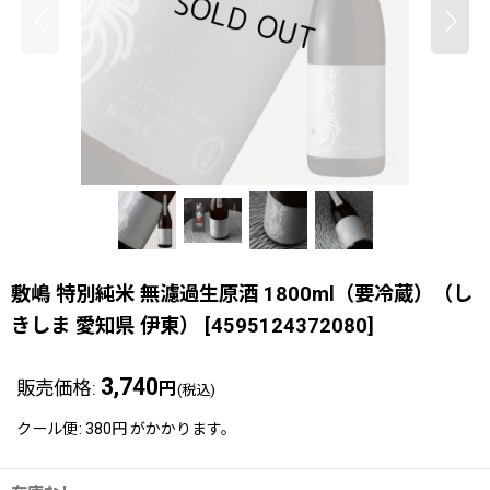
敷嶋 特別純米 無濾過生原酒 1800ml（要冷蔵）（し
きしま 愛知県 伊東）
[
4595124372080
]
3,740
販売価格
:
円
(税込)
クール便
:
380円
がかかります。