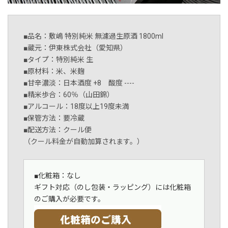
■品名：敷嶋 特別純米 無濾過生原酒 1800ml
■蔵元：伊東株式会社（愛知県）
■タイプ：特別純米 生
■原材料：米、米麹
■甘辛濃淡：日本酒度 +8 酸度 ----
■精米歩合：60％（山田錦）
■アルコール：18度以上19度未満
■保管方法：要冷蔵
■配送方法：クール便
（クール料金が自動加算されます。）
■化粧箱：なし
ギフト対応（のし包装・ラッピング）には化粧箱
のご購入が必要です。