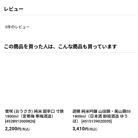
レビュー
0
件のレビュー
この商品を買った人は、こんな商品も買っています
鶯咲 (おうさき) 純米 超辛口 寸鉄
遊穂 純米吟醸 山田錦・美山錦55
1800ml（宮寒梅 寒梅酒造）
1800ml（日本酒 御祖酒造 ゆう
[
4528913000826
]
ほ）
[
4515139020035
]
2,200
3,410
円
円
(税込)
(税込)