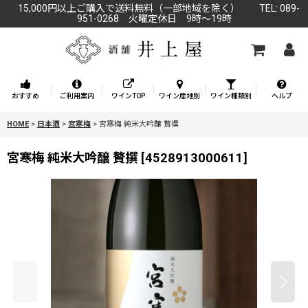
15,000円以上ご購入で送料無料（一部地域を除く） TEL: 089-
951-0268 火曜定休日 9時～19時
おすすめ
ご利用案内
ワインTOP
ワイン産地別
ワイン種類別
ヘルプ
HOME
>
日本酒
>
宮寒梅
>
宮寒梅 純米大吟醸 贅撰
宮寒梅 純米大吟醸 贅撰
[
4528913000611
]