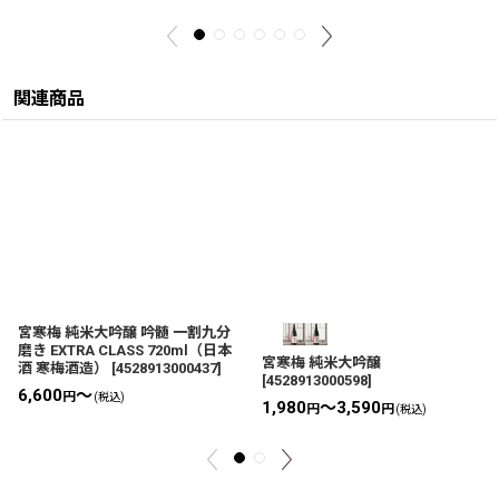
関連商品
宮寒梅 純米大吟醸 吟髄 一割九分
磨き EXTRA CLASS 720ml（日本
宮寒梅 純米大吟醸
酒 寒梅酒造）
[
4528913000437
]
[
4528913000598
]
6,600
～
円
(税込)
1,980
～3,590
円
円
(税込)