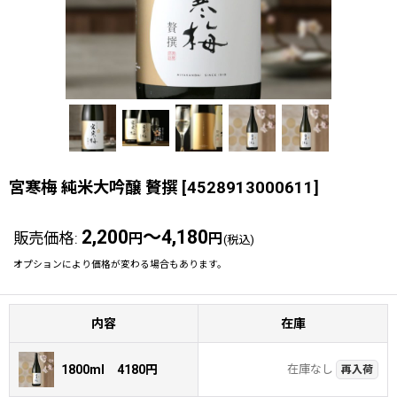
宮寒梅 純米大吟醸 贅撰
[
4528913000611
]
2,200
～4,180
販売価格
:
円
円
(税込)
オプションにより価格が変わる場合もあります。
内容
在庫
1800ml 4180円
在庫なし
再入荷