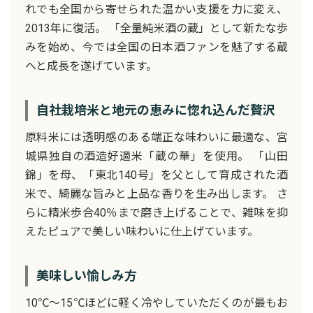
れでも全国から寄せられた温かい支援を力に変え、
2013年に復活。 「全量純米酒の蔵」として新たな歩
みを始め、今では全国の日本酒ファンを魅了する蔵
へと成長を遂げています。
自社栽培米と地元の恵みに惚れ込んだ贅沢
原料米には透明感のある端正な味わいに最適な、宮
城県独自の酒造好適米「蔵の華」を使用。 「山田
錦」を母、「東北140号」を父として育成された酒
米で、綺麗な旨みと上品な香りを生み出します。 さ
らに精米歩合40％まで磨き上げることで、雑味を抑
えたピュアで美しい味わいに仕上げています。
美味しい愉しみ方
10℃〜15℃ほどに軽く冷やしていただくのが最もお