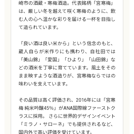
崎市の酒蔵・寒梅酒造。代表銘柄「宮寒梅」
は、厳しい冬を越えて咲く寒梅のように、飲
む人の心へ温かな彩りを届ける一杯を目指し
て造られています。
「良い酒は良い米から」という信念のもと、
蔵人自らが米作りにも携わり、自社田では
「美山錦」「愛国」「ひより」「山田錦」な
どの酒米を丁寧に育てています。風土をその
まま映すような酒造りが、宮寒梅ならではの
味わいを支えています。
その品質は高く評価され、2016年には「宮寒
梅 純米吟醸45％」がANA国際線ファーストク
ラスに採用。 さらに世界的デザインイベント
「ミラノ・サローネ」でも提供されるなど、
国内外で高い評価を受けています。