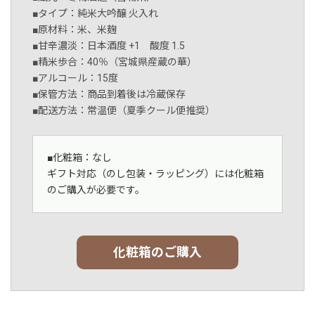
■タイプ：純米大吟醸 火入れ
■原材料：米、米麹
■甘辛濃淡：日本酒度 +1 酸度 1.5
■精米歩合：40％（宮城県産蔵の華）
■アルコール：15度
■保管方法：商品到着後は冷蔵保存
■配送方法：常温便（夏季クール便推奨）
■化粧箱：なし
ギフト対応（のし包装・ラッピング）には化粧箱
のご購入が必要です。
化粧箱のご購入