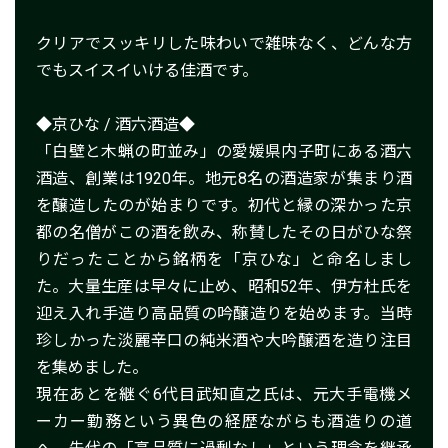
クリアでスッキリした味わいで雑味なく、どんな方
でもスイスイいける佳酒です。
◆京ひな / 酒六酒造◆
「白壁と木蝋の町並み」の愛媛県内子町にある酒六
酒造、創業は1920年。地元8名の酒造家が集まり酒
を醸造したのが始まりです。初代と縁の深かった京
都の名僧がこの酒を飲み、称賛したその日がひな祭
りだったことから銘柄を「京ひな」と命名しまし
た。大量生産は早々に止め、昭和52年、伊方杜氏を
迎え入れ手造り高品質の吟醸造りを始めます。当時
珍しかった淡麗辛口の純米酒や大吟醸酒を造り注目
を集めました。
現在あとを継ぐ6代目武知直之氏は、元大手電機メ
ーカー勤務という異色の経歴ながらも酒造りの道