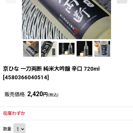
京ひな 一刀両断 純米大吟醸 辛口 720ml
[
4580366040514
]
2,420
販売価格
:
円
(税込)
在庫わずか
数量
: