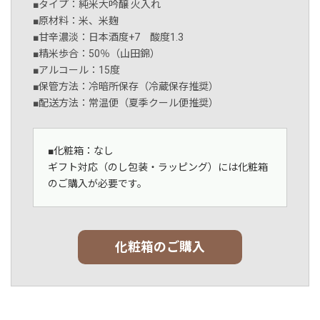
■タイプ：純米大吟醸 火入れ
■原材料：米、米麹
■甘辛濃淡：日本酒度+7 酸度1.3
■精米歩合：50％（山田錦）
■アルコール：15度
■保管方法：冷暗所保存（冷蔵保存推奨）
■配送方法：常温便（夏季クール便推奨）
■化粧箱：なし
ギフト対応（のし包装・ラッピング）には化粧箱
のご購入が必要です。
化粧箱のご購入