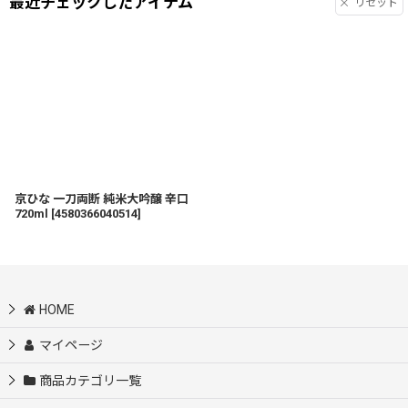
最近チェックしたアイテム
リセット
京ひな 一刀両断 純米大吟醸 辛口
720ml
[
4580366040514
]
HOME
マイページ
商品カテゴリ一覧