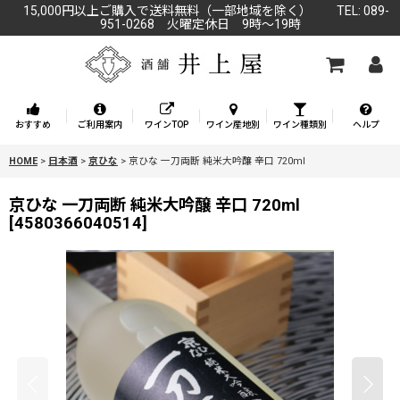
15,000円以上ご購入で送料無料（一部地域を除く） TEL: 089-
951-0268 火曜定休日 9時～19時
おすすめ
ご利用案内
ワインTOP
ワイン産地別
ワイン種類別
ヘルプ
HOME
>
日本酒
>
京ひな
>
京ひな 一刀両断 純米大吟醸 辛口 720ml
京ひな 一刀両断 純米大吟醸 辛口 720ml
[
4580366040514
]