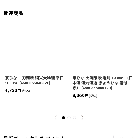
関連商品
京ひな 一刀両断 純米大吟醸 辛口
京ひな 大吟醸 吹毛剣 1800ml（日
1800ml
[
4580366040521
]
本酒 酒六酒造 きょうひな 箱付
き）
[
4580366040170
]
4,730
円
(税込)
8,360
円
(税込)