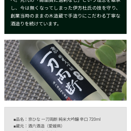
へ。先代の「高品質に過剰なし」という理念を継承
し、今は無くなってしまった伊方杜氏の技を守り、
創業当時のままの木造蔵で手造りにこだわる丁寧な
酒造りを続けています。
■品名：京ひな 一刀両断 純米大吟醸 辛口 720ml
■蔵元：酒六酒造（愛媛県）