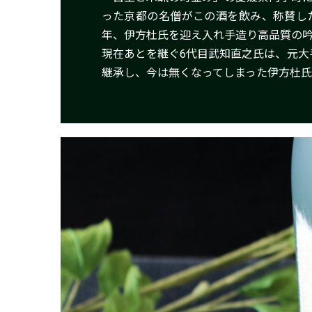
った京都の名僧がこの酒を飲み、称賛し
年、伊方杜氏を迎え入れ手造り高品質の
現在あとを継ぐ6代目武知直之氏は、元
継承し、今は無くなってしまった伊方杜氏