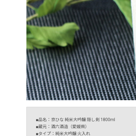
■品名：京ひな 純米大吟醸 隠し剣 1800ml
■蔵元：酒六酒造（愛媛県）
■タイプ：純米大吟醸 火入れ