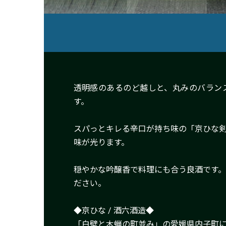
透明感のあるのど越しと、丸みのバラン
す。
スパっとキレる辛口が持ち味の「京ひな
味が光ります。
穏やかな吟醸香で料理にも合う良酒です
ださい。
◆京ひな / 酒六酒造◆
「白壁と木蝋の町並み」の愛媛県内子町に