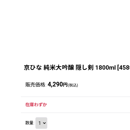
京ひな 純米大吟醸 隠し剣 1800ml
[
458
4,290
販売価格
:
円
(税込)
在庫わずか
数量
: