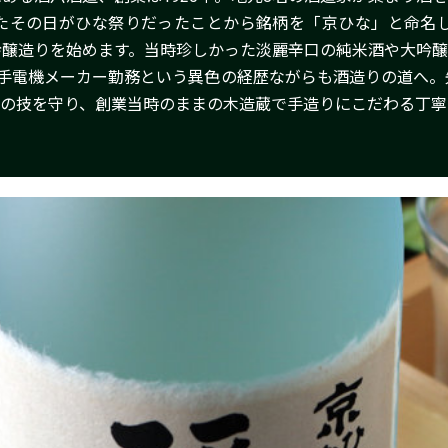
たその日がひな祭りだったことから銘柄を「京ひな」と命名し
吟醸造りを始めます。当時珍しかった淡麗辛口の純米酒や大吟醸
大手電機メーカー勤務という異色の経歴ながらも酒造りの道へ。
の技を守り、創業当時のままの木造蔵で手造りにこだわる丁寧