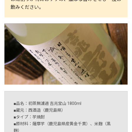
飲みください。
■品名：初蒸無濾過 吉兆宝山 1800ml
■蔵元：西酒造（鹿児島県）
■タイプ：芋焼酎
■原材料：薩摩芋（鹿児島県産黄金千貫）、米麹（黒
麹）