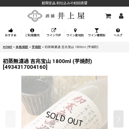
超限定品 初仕込みの初回蒸留
おすすめ
ご利用案内
ワインTOP
ワイン産地別
ワイン種類別
ヘルプ
HOME
>
本格焼酎
>
芋焼酎
>
初蒸無濾過 吉兆宝山 1800ml (芋焼酎)
初蒸無濾過 吉兆宝山 1800ml (芋焼酎)
[
4934317004160
]