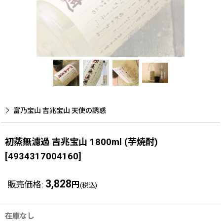
富乃宝山 吉兆宝山 天使の誘惑
初蒸無濾過 吉兆宝山 1800ml (芋焼酎)
[
4934317004160
]
3,828
販売価格
:
円
(税込)
在庫なし