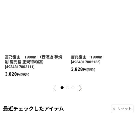
富乃宝山 1800ml（西酒造 芋焼
吉兆宝山 1800ml
酎 鹿児島 正規特約店）
[
4934317002135
]
[
4934317002111
]
3,828
円
(税込)
3,828
円
(税込)
最近チェックしたアイテム
リセット