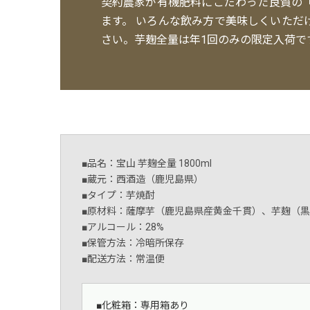
契約農家が有機肥料にこだわった良質の
ます。 いろんな飲み方で美味しくいた
さい。芋麹全量は年1回のみの限定入荷で
■品名：宝山 芋麹全量 1800ml
■蔵元：西酒造（鹿児島県）
■タイプ：芋焼酎
■原材料：薩摩芋（鹿児島県産黄金千貫）、芋麹（
■アルコール：28%
■保管方法：冷暗所保存
■配送方法：常温便
■化粧箱：専用箱あり