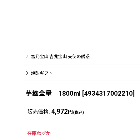
富乃宝山 吉兆宝山 天使の誘惑
焼酎ギフト
芋麹全量 1800ml
[
4934317002210
]
4,972
販売価格
:
円
(税込)
在庫わずか