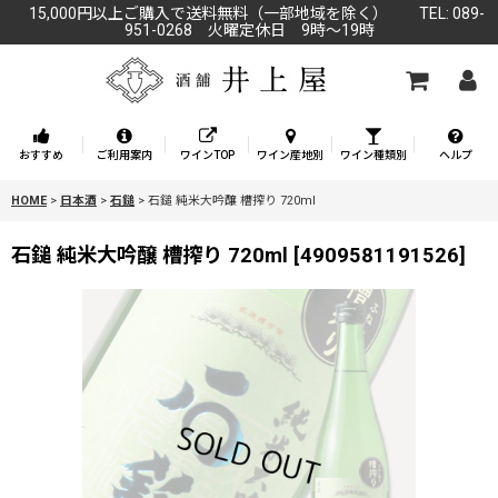
15,000円以上ご購入で送料無料（一部地域を除く） TEL: 089-
951-0268 火曜定休日 9時～19時
おすすめ
ご利用案内
ワインTOP
ワイン産地別
ワイン種類別
ヘルプ
HOME
>
日本酒
>
石鎚
>
石鎚 純米大吟醸 槽搾り 720ml
石鎚 純米大吟醸 槽搾り 720ml
[
4909581191526
]