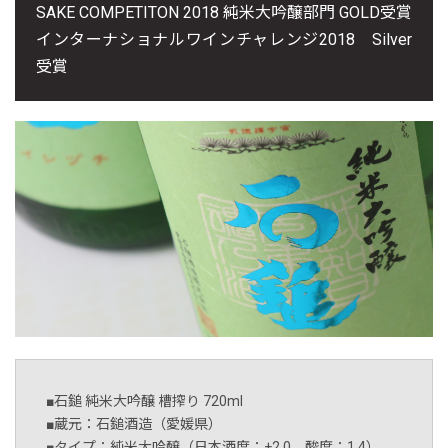
SAKE COMPETITON 2018 純米大吟醸部門 GOLD受賞
インターナショナルワインチャレンジ2018 Silver
受賞
■石鎚 純米大吟醸 槽搾り 720ml
■蔵元：石鎚酒造（愛媛県）
■タイプ：純米大吟醸（日本酒度：+2.0 酸度：1.4）