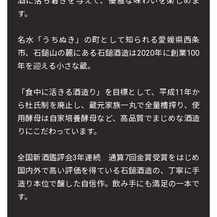
酒に落ち着きを与えて、優雅な味わいを楽しめま
す。
名水「うちぬき」の町として知られる愛媛県西条
市、石鎚山の麓にある石鎚酒造は2020年に創業100
年を迎える小さな蔵。
「食中に活きる酒造り」を目標として、平成11年か
ら杜氏制を廃止し、蔵元家族一丸で全量槽搾り、使
用酵母は自家培養酵母など、高品質でまじめな酒造
りにこだわっています。
全国新酒鑑評会3年連続 通算7回金賞受賞をはじめ
国内外で高い評価を得ている石鎚酒造の、丁寧に手
造り本位で醸した自信作。飲み手にも満足の一本で
す。