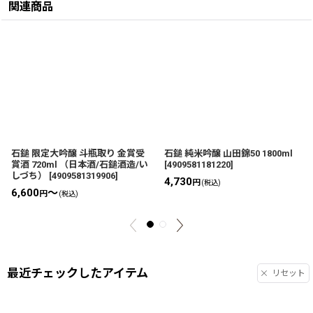
関連商品
石鎚 限定大吟醸 斗瓶取り 金賞受
石鎚 純米吟醸 山田錦50 1800ml
賞酒 720ml （日本酒/石鎚酒造/い
[
4909581181220
]
しづち）
[
4909581319906
]
4,730
円
(税込)
6,600
～
円
(税込)
最近チェックしたアイテム
リセット