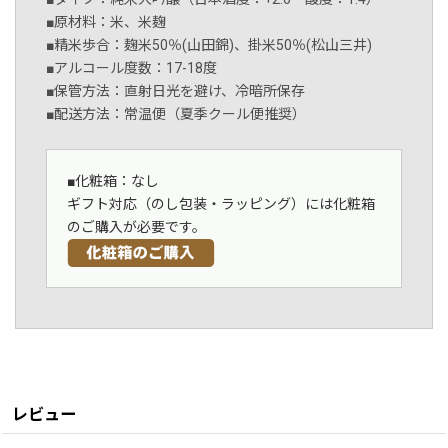
■原材料：米、米麹
■精米歩合：麹米50％(山田錦)、掛米50％(松山三井)
■アルコール度数：17-18度
■保管方法：直射日光を避け、冷暗所保存
■配送方法：常温便（夏季クール便推奨）
■化粧箱：なし
ギフト対応（のし包装・ラッピング）には化粧箱
のご購入が必要です。
レビュー