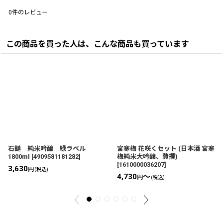
0
件のレビュー
この商品を買った人は、こんな商品も買っています
石鎚 純米吟醸 緑ラベル
宮寒梅 花咲くセット (日本酒 宮寒
1800ml
[
4909581181282
]
梅純米大吟醸、贅撰)
[
1610000036207
]
3,630
円
(税込)
4,730
～
円
(税込)