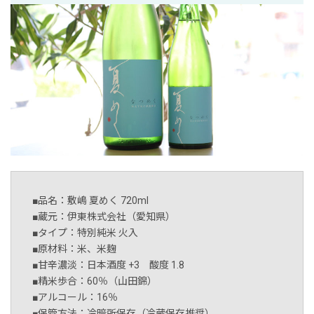
■品名：敷嶋 夏めく 720ml
■蔵元：伊東株式会社（愛知県）
■タイプ：特別純米 火入
■原材料：米、米麹
■甘辛濃淡：日本酒度 +3 酸度 1.8
■精米歩合：60％（山田錦）
■アルコール：16％
■保管方法：冷暗所保存（冷蔵保存推奨）