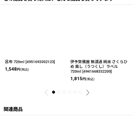
呂布 720ml
[
4951693302123
]
伊予賀儀屋 無濾過 純米 さくらひ
め 美し（うつくし）ラベル
1,548
円
(税込)
720ml
[
4941668332200
]
1,815
円
(税込)
関連商品