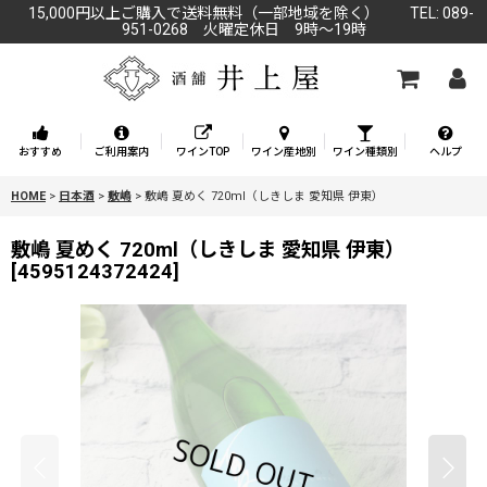
15,000円以上ご購入で送料無料（一部地域を除く） TEL: 089-
951-0268 火曜定休日 9時～19時
おすすめ
ご利用案内
ワインTOP
ワイン産地別
ワイン種類別
ヘルプ
HOME
>
日本酒
>
敷嶋
>
敷嶋 夏めく 720ml（しきしま 愛知県 伊東）
敷嶋 夏めく 720ml（しきしま 愛知県 伊東）
[
4595124372424
]