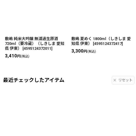
敷嶋 純米大吟醸 無濾過生原酒
敷嶋 夏めく 1800ml（しきしま 愛
720ml（要冷蔵）（しきしま 愛知
知県 伊東）
[
4595124372417
]
県 伊東）
[
4595124372011
]
3,300
円
(税込)
3,410
円
(税込)
最近チェックしたアイテム
リセット