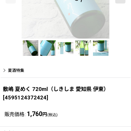
夏酒特集
敷嶋 夏めく 720ml（しきしま 愛知県 伊東）
[
4595124372424
]
1,760
販売価格
:
円
(税込)