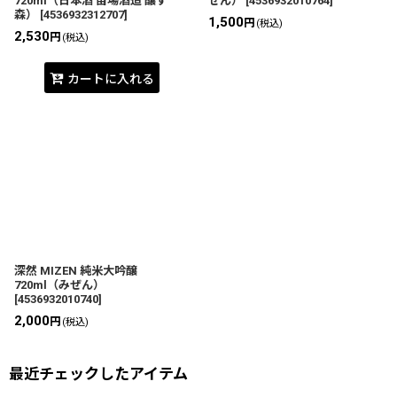
720ml（日本酒 苗場酒造 醸す
ぜん）
[
4536932010764
]
森）
[
4536932312707
]
1,500
円
(税込)
2,530
円
(税込)
カートに入れる
深然 MIZEN 純米大吟醸
720ml（みぜん）
[
4536932010740
]
2,000
円
(税込)
最近チェックしたアイテム