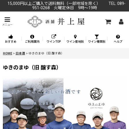
15,000円以上ご購入で送料無料（一部地域を除く） TEL: 089-
951-0268 火曜定休日 9時～19時
メニュー
おすすめ
ご利用案内
ワインTOP
ワイン産地別
ワイン種類別
ヘルプ
HOME
>
日本酒
>
ゆきのまゆ（旧 醸す森）
ゆきのまゆ（旧 醸す森）