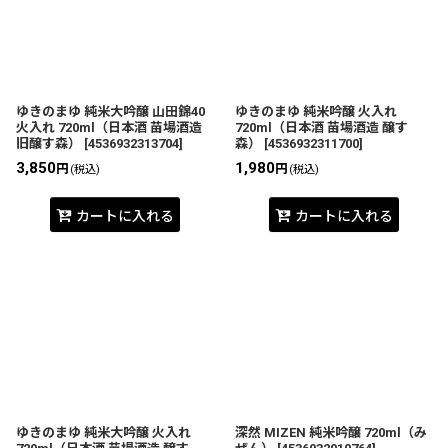
並び順
:
絞り込む
ゆきのまゆ 純米大吟醸 山田錦40
ゆきのまゆ 純米吟醸 火入れ
火入れ 720ml（日本酒 苗場酒造
720ml（日本酒 苗場酒造 醸す
旧醸す森）
[
4536932313704
]
森）
[
4536932311700
]
3,850
1,980
円
円
(税込)
(税込)
カートに入れる
カートに入れる
ゆきのまゆ 純米大吟醸 火入れ
深然 MIZEN 純米吟醸 720ml（み