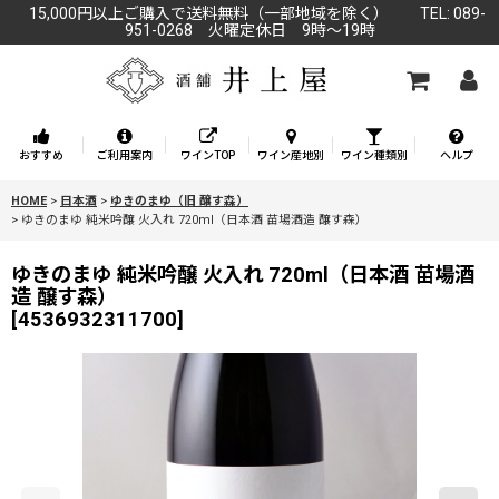
15,000円以上ご購入で送料無料（一部地域を除く） TEL: 089-
951-0268 火曜定休日 9時～19時
おすすめ
ご利用案内
ワインTOP
ワイン産地別
ワイン種類別
ヘルプ
HOME
>
日本酒
>
ゆきのまゆ（旧 醸す森）
>
ゆきのまゆ 純米吟醸 火入れ 720ml（日本酒 苗場酒造 醸す森）
ゆきのまゆ 純米吟醸 火入れ 720ml（日本酒 苗場酒
造 醸す森）
[
4536932311700
]