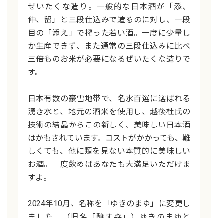
ぜいたくな造り。一般的な日本酒が「添、
仲、留」と三段仕込みで造るのに対し、一段
目の「添え」で搾った若い酒。一度に少量し
か生産できず、また通常の三段仕込みに比べ
三倍ものお米が必要になるぜいたくな造りで
す。
日本有数の豪雪地帯で、名水百選に選ばれる
湧き水と、地元の酒米を使用し、越後杜氏の
技術の結晶からこの新しく、美味しい日本酒
はかもされています。コストがかかっても、難
しくても、他に類を見ない本質的に美味しい
お酒。一度飲めばあなたも大満足いただけま
すよ。
2024年10月、名称を「ゆきのまゆ」に変更し
ました。（旧名「醸す森」）ゆきのまゆと