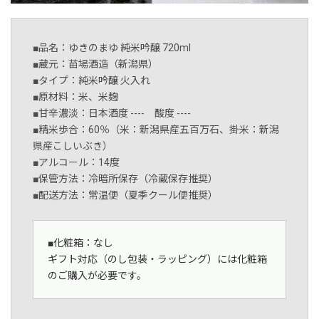
■品名：ゆきのまゆ 純米吟醸 720ml
■蔵元：苗場酒造（新潟県）
■タイプ：純米吟醸 火入れ
■原材料：米、米麹
■甘辛濃淡：日本酒度 ---- 酸度 ----
■精米歩合：60％（米：新潟県産五百万石、掛米：新潟
県産こしいぶき）
■アルコール：14度
■保管方法：冷暗所保存（冷蔵保存推奨）
■配送方法：常温便（夏季クール便推奨）
■化粧箱：なし
ギフト対応（のし包装・ラッピング）には化粧箱
のご購入が必要です。