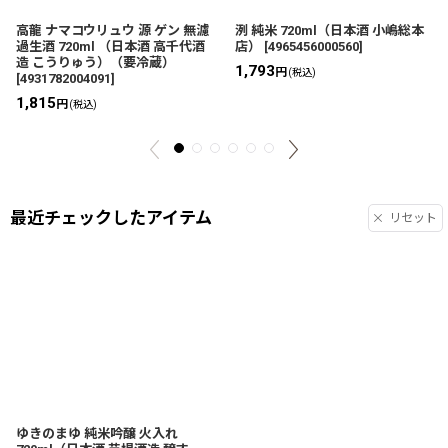
高龍 ナマコウリュウ 源 ゲン 無濾
洌 純米 720ml（日本酒 小嶋総本
過生酒 720ml （日本酒 高千代酒
店）
[
4965456000560
]
造 こうりゅう）（要冷蔵）
1,793
円
(税込)
[
4931782004091
]
1,815
円
(税込)
最近チェックしたアイテム
リセット
ゆきのまゆ 純米吟醸 火入れ