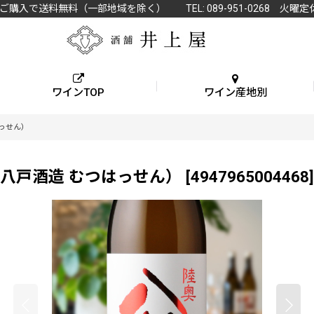
上ご購入で送料無料（一部地域を除く） TEL: 089-951-0268 火曜定
ワインTOP
ワイン産地別
はっせん）
 八戸酒造 むつはっせん）
[
4947965004468
]