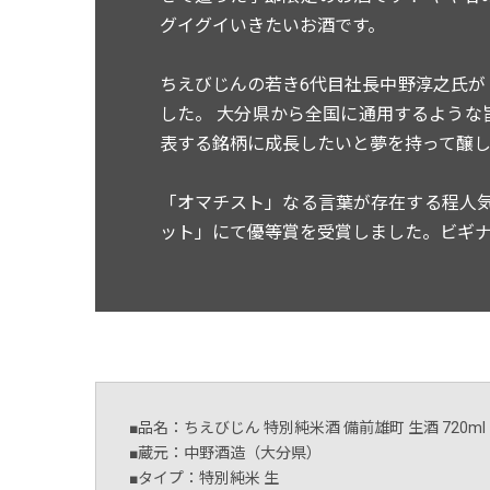
グイグイいきたいお酒です。
ちえびじんの若き6代目社長中野淳之氏
した。 大分県から全国に通用するよう
表する銘柄に成長したいと夢を持って醸し
「オマチスト」なる言葉が存在する程人
ット」にて優等賞を受賞しました。ビギ
■品名：ちえびじん 特別純米酒 備前雄町 生酒 720ml
■蔵元：中野酒造（大分県）
■タイプ：特別純米 生