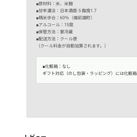
■原材料：米、米麹
■甘辛濃淡：日本酒度-5 酸度1.7
■精米歩合：60％（備前雄町）
■アルコール：15度
■保管方法：要冷蔵
■配送方法：クール便
（クール料金が自動加算されます。）
■化粧箱：なし
ギフト対応（のし包装・ラッピング）には化粧箱