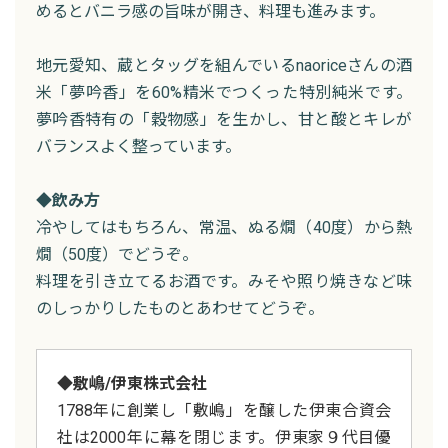
めるとバニラ感の旨味が開き、料理も進みます。
地元愛知、蔵とタッグを組んでいるnaoriceさんの酒
米「夢吟香」を60%精米でつくった特別純米です。
夢吟香特有の「穀物感」を生かし、甘と酸とキレが
バランスよく整っています。
◆飲み方
冷やしてはもちろん、常温、ぬる燗（40度）から熱
燗（50度）でどうぞ。
料理を引き立てるお酒です。みそや照り焼きなど味
のしっかりしたものとあわせてどうぞ。
◆敷嶋/伊東株式会社
1788年に創業し「敷嶋」を醸した伊東合資会
社は2000年に幕を閉じます。伊東家９代目優