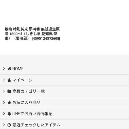
敷嶋 特別純米 夢吟香 無濾過生原
酒 1800ml（しきしま 愛知県 伊
東）（要冷蔵）
[
4595124372608
]
HOME
マイページ
商品カテゴリ一覧
お気に入り商品
LINEでお買い得情報を
最近チェックしたアイテム