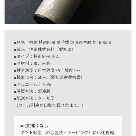
■品名：敷嶋 特別純米 夢吟香 無濾過生原酒 1800ml
■蔵元：伊東株式会社（愛知県）
■タイプ：特別純米 火入
■原材料：米、米麹
■甘辛濃淡：日本酒度 +9 酸度 ----
■精米歩合：60％（愛知県産夢吟香）
■アルコール：16％
■保管方法：要冷蔵
■配送方法：クール便
（クール料金が自動加算されます。）
■化粧箱：なし
ギフト対応（のし包装・ラッピング）には化粧箱