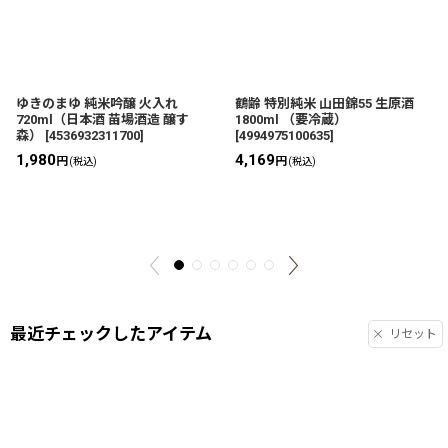
ゆきのまゆ 純米吟醸 火入れ
鶴齢 特別純米 山田錦55 生原酒
720ml（日本酒 苗場酒造 醸す
1800ml （要冷蔵）
森）
[
4536932311700
]
[
4994975100635
]
1,980
4,169
円
円
(税込)
(税込)
最近チェックしたアイテム
リセット