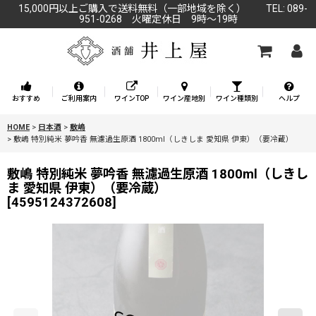
15,000円以上ご購入で送料無料（一部地域を除く） TEL: 089-
951-0268 火曜定休日 9時～19時
おすすめ
ご利用案内
ワインTOP
ワイン産地別
ワイン種類別
ヘルプ
HOME
>
日本酒
>
敷嶋
>
敷嶋 特別純米 夢吟香 無濾過生原酒 1800ml（しきしま 愛知県 伊東）（要冷蔵）
敷嶋 特別純米 夢吟香 無濾過生原酒 1800ml（しきし
ま 愛知県 伊東）（要冷蔵）
[
4595124372608
]