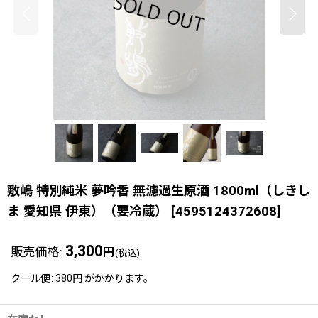
敷嶋 特別純米 夢吟香 無濾過生原酒 1800ml（しきし
ま 愛知県 伊東）（要冷蔵）
[
4595124372608
]
3,300
販売価格
:
円
(税込)
クール便
:
380円
がかかります。