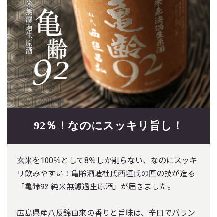
92％！なのにスッキリ旨し！
玄米を100％として8％しか削らない、なのにスッキ
リ飲みやすい！亀齢酒造杜氏西垣氏の匠の技が造る
「亀齢92 純米無濾過生原酒」が届きました。
広島県産八反錦由来の香りと旨味は、辛口でバラン