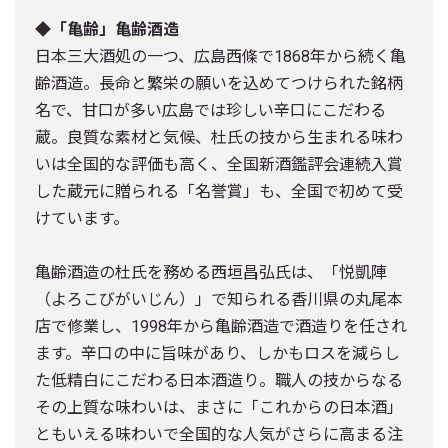
◆「亀齢」亀齢酒造
日本三大酒処の一つ、広島西條で1868年から続く亀
齢酒造。長命と繁栄の願いを込めてつけられた銘柄
名で、甘口が多い広島では珍しい辛口にこだわる
蔵。良質な素材と気候、杜氏の技から生まれる味わ
いは全国的な評価も高く、全国新酒鑑評会連続入賞
した蔵元に贈られる「名誉賞」も、全国で初めて受
けています。
亀齢酒造の杜氏を務める西垣昌弘氏は、「悦凱陣
（よろこびがいじん）」で知られる香川県の丸尾本
店で修業し、1998年から亀齢酒造で酒造りを任され
ます。辛口の中に旨味があり、しかもロスを減らし
た低精白にこだわる日本酒造り。職人の技からなる
その上質な味わいは、まさに「これからの日本酒」
ともいえる味わいで全国的な人気がさらに高まる注