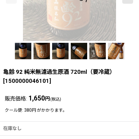
亀齢 92 純米無濾過生原酒 720ml（要冷蔵）
[
1500000046101
]
1,650
販売価格
:
円
(税込)
クール便
:
380円
がかかります。
在庫なし