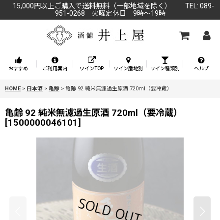
15,000円以上ご購入で送料無料（一部地域を除く） TEL: 089-
951-0268 火曜定休日 9時～19時
おすすめ
ご利用案内
ワインTOP
ワイン産地別
ワイン種類別
ヘルプ
HOME
>
日本酒
>
亀齢
>
亀齢 92 純米無濾過生原酒 720ml（要冷蔵）
亀齢 92 純米無濾過生原酒 720ml（要冷蔵）
[
1500000046101
]