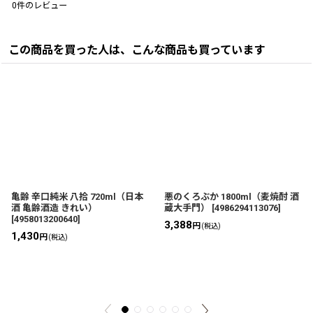
0
件のレビュー
この商品を買った人は、こんな商品も買っています
亀齢 辛口純米 八拾 720ml（日本
悪のくろぶか 1800ml（麦焼酎 酒
酒 亀齢酒造 きれい）
蔵大手門）
[
4986294113076
]
[
4958013200640
]
3,388
円
(税込)
1,430
円
(税込)