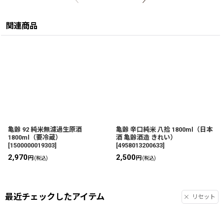
関連商品
亀齢 92 純米無濾過生原酒
亀齢 辛口純米 八拾 1800ml（日本
1800ml（要冷蔵）
酒 亀齢酒造 きれい）
[
1500000019303
]
[
4958013200633
]
2,970
2,500
円
円
(税込)
(税込)
最近チェックしたアイテム
リセット