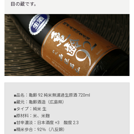
目の蔵です。
■品名：亀齢 92 純米無濾過生原酒 720ml
■蔵元：亀齢酒造（広島県）
■タイプ：純米 生
■原材料：米、米麹
■甘辛濃淡：日本酒度 +3 酸度 2.3
■精米歩合：92％（八反錦）