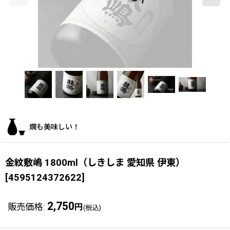
燗も美味しい！
金紋敷嶋 1800ml（しきしま 愛知県 伊東）
[
4595124372622
]
2,750
販売価格
:
円
(税込)