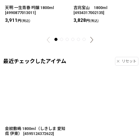
天明 一生青春 吟醸 1800ml
吉兆宝山 1800ml
[
4990877013011
]
[
4934317002135
]
3,911
3,828
円
円
(税込)
(税込)
最近チェックしたアイテム
リセット
金紋敷嶋 1800ml（しきしま 愛知
県 伊東）
[
4595124372622
]