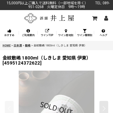
15,000円以上ご購入で送料無料（一部地域を除く） TEL: 089-
951-0268 火曜定休日 9時～19時
おすすめ
ご利用案内
ワインTOP
ワイン産地別
ワイン種類別
ヘルプ
HOME
>
日本酒
>
敷嶋
>
金紋敷嶋 1800ml（しきしま 愛知県 伊東）
金紋敷嶋 1800ml（しきしま 愛知県 伊東）
[
4595124372622
]