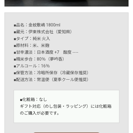
■品名：金紋敷嶋 1800ml
■蔵元：伊東株式会社（愛知県）
■タイプ：純米 火入
■原材料：米、米麹
■甘辛濃淡：日本酒度 +7 酸度 ----
■精米歩合：80％（夢吟香）
■アルコール：16％
■保管方法：冷暗所保存（冷蔵保存推奨）
■配送方法：常温便（夏季クール便推奨）
■化粧箱：なし
ギフト対応（のし包装・ラッピング）には化粧箱
のご購入が必要です。