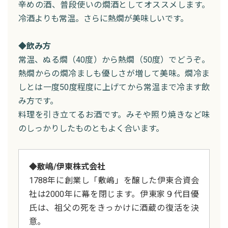
辛めの酒、普段使いの燗酒としてオススメします。
冷酒よりも常温。さらに熱燗が美味しいです。
◆飲み方
常温、ぬる燗（40度）から熱燗（50度）でどうぞ。
熱燗からの燗冷ましも優しさが増して美味。燗冷ま
しとは一度50度程度に上げてから常温まで冷ます飲
み方です。
料理を引き立てるお酒です。みそや照り焼きなど味
のしっかりしたものともよく合います。
◆敷嶋/伊東株式会社
1788年に創業し「敷嶋」を醸した伊東合資会
社は2000年に幕を閉じます。伊東家９代目優
氏は、祖父の死をきっかけに酒蔵の復活を決
意。