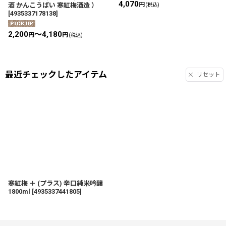
4,070
円
酒 かんこうばい 寒紅梅酒造 ）
(税込)
[
4935337178138
]
2,200
～4,180
円
円
(税込)
最近チェックしたアイテム
リセット
寒紅梅 ＋ (プラス) 辛口純米吟醸
1800ml
[
4935337441805
]