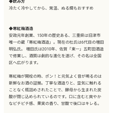
◆飲み方
冷たく冷やしてから、常温、ぬる燗もおすすめ
◆寒紅梅酒造
安政元年創業、150年の歴史ある、三重県は旧津市
唯一の蔵「寒紅梅酒造」。現在の杜氏は6代目の増田
明弘氏。 増田氏は2010年、佐賀「東一」五町田酒造
で修業し、酒質は劇的な進化を遂げ、その名は全国
区へ広がります。
寒紅梅が開栓の時、ポン！と元気よく音が鳴るのは
新鮮なお酒の証拠。丁寧な酒造りと、空気に触れる
ことなく瓶詰めされたことで、酵母から生まれた炭
酸が閉じ込められているのです。口に含むと爽やか
なピチピチ感、果実の香り、甘酸で後口はキレる。