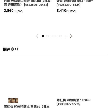
月山 芳醇辛口純米 1800ml（日本
雑賀 純米吟醸 辛口 1800ml
酒 吉田酒造）
[
4533620100462
]
[
4935339015134
]
2,860
3,410
円
円
(税込)
(税込)
関連商品
寒紅梅 吟醸梅酒 1800ml
[
4935337777775
]
寒紅梅 純米吟醸 山田錦50（日本