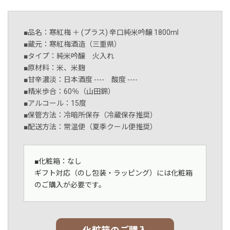
■品名：寒紅梅 ＋ (プラス) 辛口純米吟醸 1800ml
■蔵元：寒紅梅酒造（三重県）
■タイプ：純米吟醸 火入れ
■原材料：米、米麹
■甘辛濃淡：日本酒度 ---- 酸度 ----
■精米歩合：60％（山田錦）
■アルコール：15度
■保管方法：冷暗所保存（冷蔵保存推奨）
■配送方法：常温便（夏季クール便推奨）
■化粧箱：なし
ギフト対応（のし包装・ラッピング）には化粧箱
のご購入が必要です。