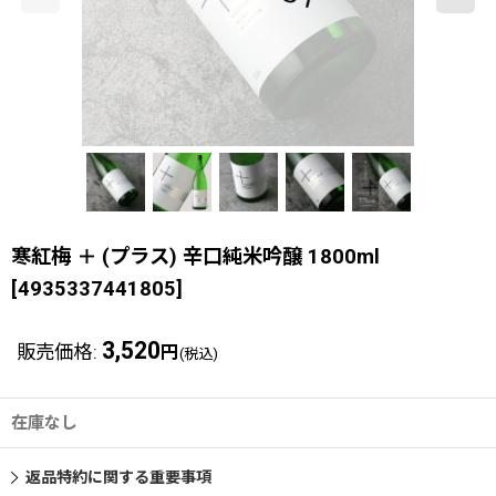
寒紅梅 ＋ (プラス) 辛口純米吟醸 1800ml
[
4935337441805
]
3,520
販売価格
:
円
(税込)
在庫なし
返品特約に関する重要事項