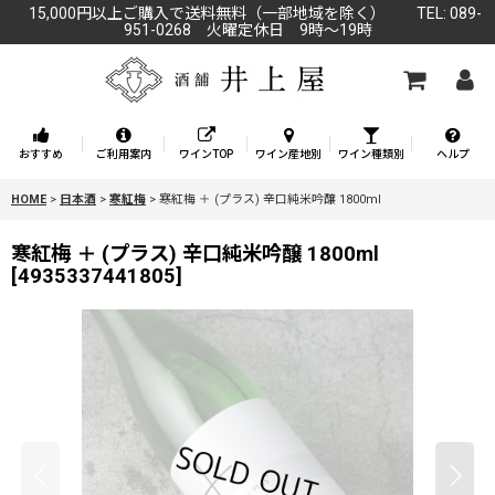
15,000円以上ご購入で送料無料（一部地域を除く） TEL: 089-
951-0268 火曜定休日 9時～19時
おすすめ
ご利用案内
ワインTOP
ワイン産地別
ワイン種類別
ヘルプ
HOME
>
日本酒
>
寒紅梅
>
寒紅梅 ＋ (プラス) 辛口純米吟醸 1800ml
寒紅梅 ＋ (プラス) 辛口純米吟醸 1800ml
[
4935337441805
]