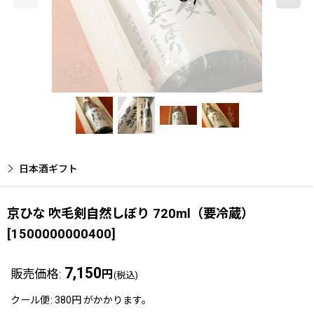
日本酒ギフト
京ひな 吹毛剣自然しぼり 720ml（要冷蔵）
[
1500000000400
]
7,150
販売価格
:
円
(税込)
クール便
:
380円
がかかります。