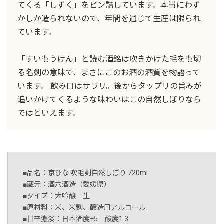
てくる「しずく」をビン詰しています。本当にわず
かしか造られないので、年間を通じて生産は限られ
ています。
「すいもうけん」と読む酒銘は吹きかけた毛をも切
る名剣の意味で、まさにこのお酒の酒質を物語って
います。 飲み口はサラリ。後からタップリの旨みが
追いかけてくるような味わいはこの自然しぼりなら
ではといえます。
■品名：京ひな 吹毛剣自然しぼり 720ml
■蔵元：酒六酒造（愛媛県）
■タイプ：大吟醸 生
■原材料：米、米麹、醸造用アルコール
■甘辛濃淡：日本酒度+5 酸度1.3