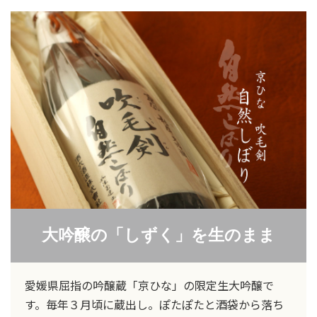
大吟醸の「しずく」を生のまま
愛媛県屈指の吟醸蔵「京ひな」の限定生大吟醸で
す。毎年３月頃に蔵出し。ぽたぽたと酒袋から落ち