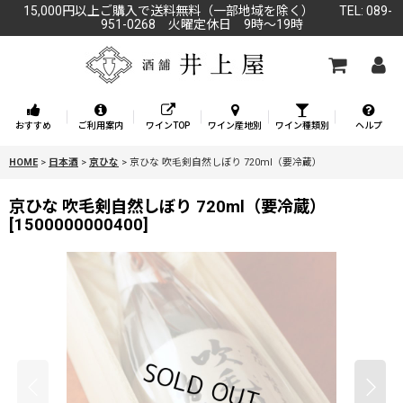
15,000円以上ご購入で送料無料（一部地域を除く） TEL: 089-
951-0268 火曜定休日 9時～19時
おすすめ
ご利用案内
ワインTOP
ワイン産地別
ワイン種類別
ヘルプ
HOME
>
日本酒
>
京ひな
>
京ひな 吹毛剣自然しぼり 720ml（要冷蔵）
京ひな 吹毛剣自然しぼり 720ml（要冷蔵）
[
1500000000400
]