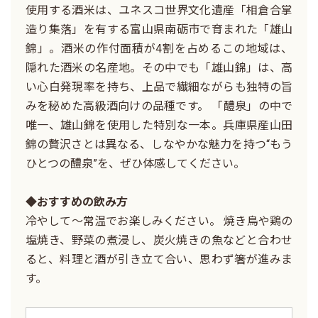
使用する酒米は、ユネスコ世界文化遺産「相倉合掌
造り集落」を有する富山県南砺市で育まれた「雄山
錦」。酒米の作付面積が4割を占めるこの地域は、
隠れた酒米の名産地。その中でも「雄山錦」は、高
い心白発現率を持ち、上品で繊細ながらも独特の旨
みを秘めた高級酒向けの品種です。 「醴泉」の中で
唯一、雄山錦を使用した特別な一本。兵庫県産山田
錦の贅沢さとは異なる、しなやかな魅力を持つ“もう
ひとつの醴泉”を、ぜひ体感してください。
◆おすすめの飲み方
冷やして〜常温でお楽しみください。 焼き鳥や鶏の
塩焼き、野菜の煮浸し、炭火焼きの魚などと合わせ
ると、料理と酒が引き立て合い、思わず箸が進みま
す。