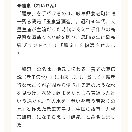
◆醴泉（れいせん）
「醴泉」を手がけるのは、岐阜県養老町に唯
一残る蔵元「玉泉堂酒造」。昭和50年代、大
量生産が主流だった時代にあえて手作りの高
品質な酒造りへと舵を切り、昭和62年に最高
級ブランドとして「醴泉」を復活させまし
た。
「醴泉」の名は、地元に伝わる「養老の滝伝
説（孝子伝説）」に由来します。貧しくも親孝
行な木こりが岩間から湧き出る酒のような水
を見つけ、老父に飲ませたところ若返ったと
いう話です。その水を「老いを養う若返りの
水」と称えた元正天皇は、中国の故事「九成
宮醴泉」になぞらえて「醴泉」と命名しまし
た。