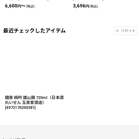
6,600
～
3,696
円
円
(税込)
(税込)
最近チェックしたアイテム
リセット
醴泉 純吟 雄山錦 720ml（日本酒
れいせん 玉泉堂酒造）
[
4972170200381
]