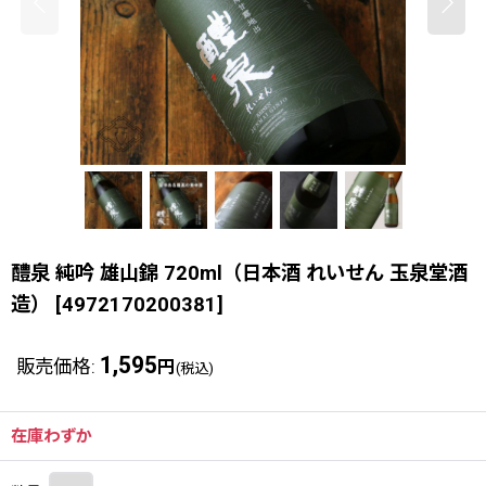
醴泉 純吟 雄山錦 720ml（日本酒 れいせん 玉泉堂酒
造）
[
4972170200381
]
1,595
販売価格
:
円
(税込)
在庫わずか