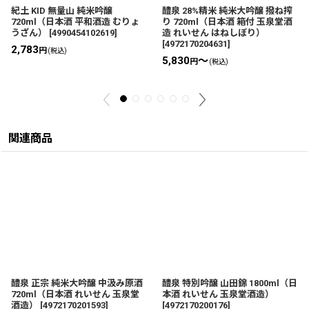
紀土 KID 無量山 純米吟醸
醴泉 28%精米 純米大吟醸 撥ね搾
720ml（日本酒 平和酒造 むりょ
り 720ml（日本酒 箱付 玉泉堂酒
うざん）
[
4990454102619
]
造 れいせん はねしぼり）
[
4972170204631
]
2,783
円
(税込)
5,830
～
円
(税込)
関連商品
醴泉 正宗 純米大吟醸 中汲み原酒
醴泉 特別吟醸 山田錦 1800ml（日
720ml（日本酒 れいせん 玉泉堂
本酒 れいせん 玉泉堂酒造）
酒造）
[
4972170201593
]
[
4972170200176
]