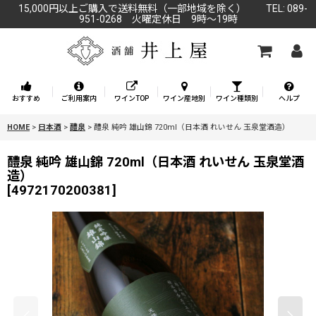
15,000円以上ご購入で送料無料（一部地域を除く） TEL: 089-
951-0268 火曜定休日 9時～19時
おすすめ
ご利用案内
ワインTOP
ワイン産地別
ワイン種類別
ヘルプ
HOME
>
日本酒
>
醴泉
>
醴泉 純吟 雄山錦 720ml（日本酒 れいせん 玉泉堂酒造）
醴泉 純吟 雄山錦 720ml（日本酒 れいせん 玉泉堂酒
造）
[
4972170200381
]