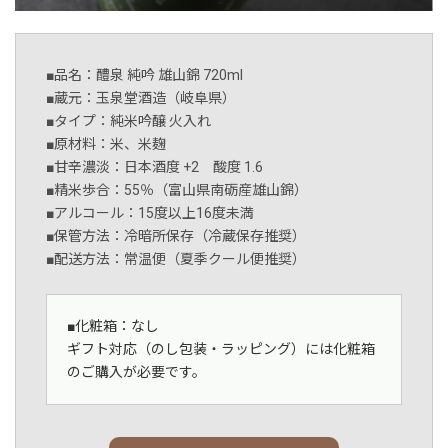
■品名：醴泉 純吟 雄山錦 720ml
■蔵元：玉泉堂酒造（岐阜県）
■タイプ：純米吟醸 火入れ
■原材料：米、米麹
■甘辛濃淡：日本酒度 +2 酸度 1.6
■精米歩合：55％（富山県南砺産雄山錦）
■アルコール：15度以上16度未満
■保管方法：冷暗所保存（冷蔵保存推奨）
■配送方法：常温便（夏季クール便推奨）
■化粧箱：なし
ギフト対応（のし包装・ラッピング）には化粧箱
のご購入が必要です。