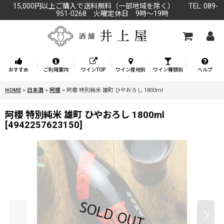
15,000円以上ご購入で送料無料（一部地域を除く） TEL: 089-
951-0268 火曜定休日 9時～19時
おすすめ
ご利用案内
ワインTOP
ワイン産地別
ワイン種類別
ヘルプ
HOME
>
日本酒
>
阿櫻
>
阿櫻 特別純米 雄町 ひやおろし 1800ml
阿櫻 特別純米 雄町 ひやおろし 1800ml
[
4942257623150
]