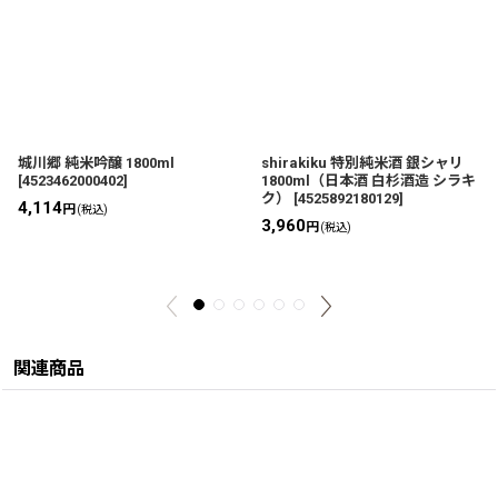
城川郷 純米吟醸 1800ml
shirakiku 特別純米酒 銀シャリ
[
4523462000402
]
1800ml（日本酒 白杉酒造 シラキ
ク）
[
4525892180129
]
4,114
円
(税込)
3,960
円
(税込)
関連商品