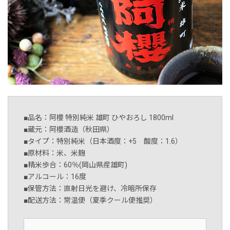
■品名：阿櫻 特別純米 雄町 ひやおろし 1800ml
■蔵元：阿櫻酒造（秋田県）
■タイプ：特別純米（日本酒度：+5 酸度：1.6）
■原材料：米、米麹
■精米歩合：60％(岡山県産雄町)
■アルコール：16度
■保管方法：直射日光を避け、冷暗所保存
■配送方法：常温便（夏季クール便推奨）