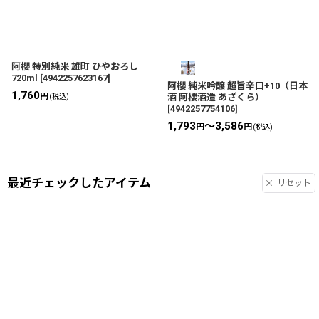
阿櫻 特別純米 雄町 ひやおろし
720ml
[
4942257623167
]
阿櫻 純米吟醸 超旨辛口+10（日本
1,760
円
酒 阿櫻酒造 あざくら）
(税込)
[
4942257754106
]
1,793
～3,586
円
円
(税込)
最近チェックしたアイテム
リセット