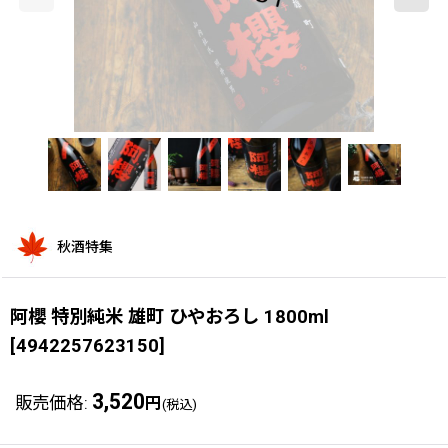
秋酒特集
阿櫻 特別純米 雄町 ひやおろし 1800ml
[
4942257623150
]
3,520
販売価格
:
円
(税込)