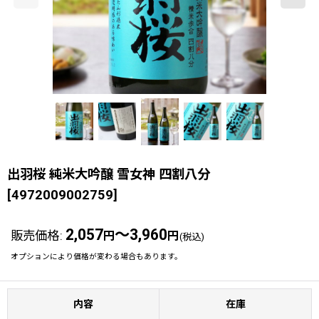
出羽桜 純米大吟醸 雪女神 四割八分
[
4972009002759
]
2,057
～3,960
販売価格
:
円
円
(税込)
オプションにより価格が変わる場合もあります。
内容
在庫