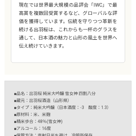
現在では世界最大規模の品評会「IWC」で最
高賞を複数回受賞するなど、グローバルな評
価を獲得しています。伝統を守りつつ革新を
続ける出羽桜は、これからも一杯のグラスを
通して、日本酒の魅力と山形の風土を世界へ
伝え続けていきます。
■品名：出羽桜 純米大吟醸 雪女神 四割八分
■蔵元：出羽桜酒造（山形県）
■タイプ：純米大吟醸（日本酒度：-3 酸度：1.3）
■原材料：米、米麹
■精米歩合：48％(雪女神)
■アルコール：16度
■保管方法：直射日光を避け、冷暗所保存