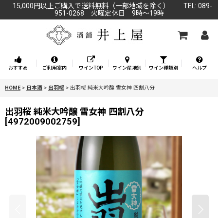
15,000円以上ご購入で送料無料（一部地域を除く） TEL: 089-
951-0268 火曜定休日 9時～19時
おすすめ
ご利用案内
ワインTOP
ワイン産地別
ワイン種類別
ヘルプ
HOME
>
日本酒
>
出羽桜
>
出羽桜 純米大吟醸 雪女神 四割八分
出羽桜 純米大吟醸 雪女神 四割八分
[
4972009002759
]