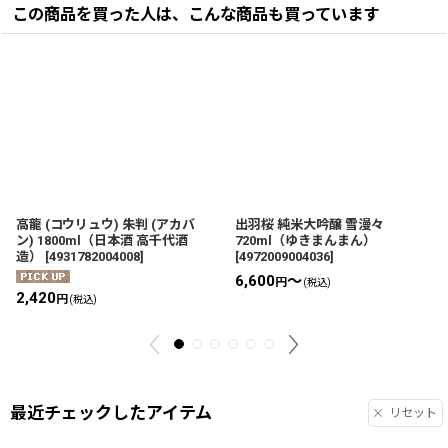
この商品を買った人は、こんな商品も買っています
高龍 (コウリュウ) 朱判 (アカバ
出羽桜 純米大吟醸 雪漫々
ン) 1800ml（日本酒 高千代酒
720ml（ゆきまんまん）
造）
[
4931782004008
]
[
4972009004036
]
6,600
～
円
(税込)
2,420
円
(税込)
最近チェックしたアイテム
リセット