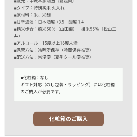
■蔵元：中城本家酒造（愛媛県）
■タイプ：特別純米 火入れ
■原材料：米、米麹
■甘辛濃淡：日本酒度 +3.5 酸度 1.4
■精米歩合：麹米50％（山田錦） 掛米55％（松山三
井）
■アルコール：15度以上16度未満
■保管方法：冷暗所保存（冷蔵保存推奨）
■配送方法：常温便（夏季クール便推奨）
■化粧箱：なし
ギフト対応（のし包装・ラッピング）には化粧箱
のご購入が必要です。
化粧箱のご購入