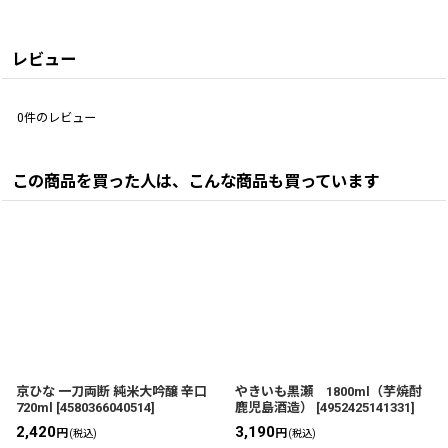
レビュー
0
件のレビュー
この商品を買った人は、こんな商品も買っています
京ひな 一刀両断 純米大吟醸 辛口
やきいも黒瀬 1800ml（芋焼酎
720ml
[
4580366040514
]
鹿児島酒造）
[
4952425141331
]
2,420
3,190
円
円
(税込)
(税込)