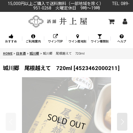
15,000円以上ご購入で送料無料（一部地域を除く） TEL: 089-
951-0268 火曜定休日 9時～19時
おすすめ
ご利用案内
ワインTOP
ワイン産地別
ワイン種類別
ヘルプ
HOME
>
日本酒
>
城川郷
>
城川郷 尾根越えて 720ml
城川郷 尾根越えて 720ml
[
4523462000211
]