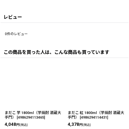
レビュー
0
件のレビュー
この商品を買った人は、こんな商品も買っています
まだこ 芋 1800ml（芋焼酎 酒蔵大
まだこ 紅 1800ml（芋焼酎 酒蔵大
手門）
[
4986294113465
]
手門）
[
4986294114431
]
4,048
4,378
円
円
(税込)
(税込)