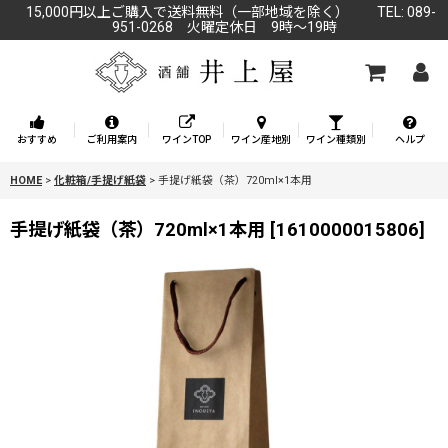
15,000円以上ご購入で送料無料（一部地域を除く） TEL: 089-
951-0268 火曜定休日 9時～19時
おすすめ
ご利用案内
ワインTOP
ワイン産地別
ワイン種類別
ヘルプ
HOME
>
化粧箱/手提げ紙袋
>
手提げ紙袋（茶）720ml×1本用
手提げ紙袋（茶）720ml×1本用
[
1610000015806
]