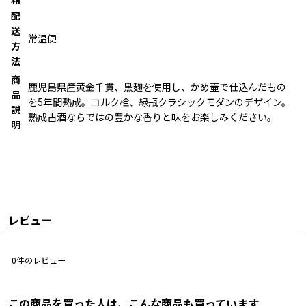
配
送
常温便
方
法
商
鹿児島県産黄金千貫、黒麹を使用し、かめ壷で仕込んだもの
品
を5年間熟成。コルク栓、緑瓶クラシックモダンのデザイン。
説
熟成古酒ならではの豊かな香りと味をお楽しみください。
明
レビュー
0
件のレビュー
この商品を買った人は、こんな商品も買っています