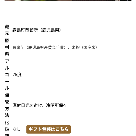
蔵
霧島町蒸留所（鹿児島県）
元
原
材
薩摩芋（鹿児島県産黄金千貫）、米麹（国産米）
料
ア
ル
コ
25度
ー
ル
保
管
直射日光を避け、冷暗所保存
方
法
化
なし
粧
箱