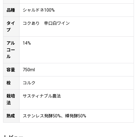
品種
シャルドネ100%
タイ
コクあり 辛口白ワイン
プ
アル
14%
コー
ル
容量
750ml
栓
コルク
栽培
サスティナブル農法
法
熟成
ステンレス発酵50%、樽発酵50%