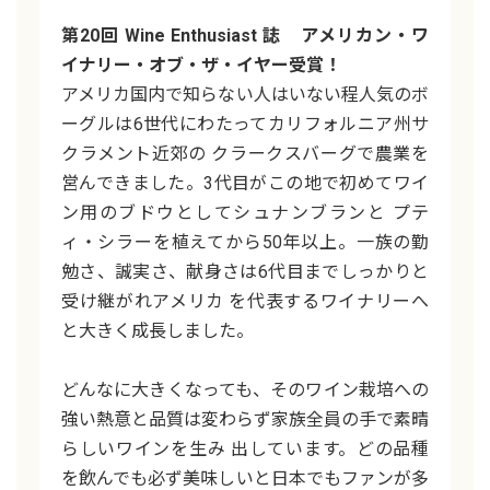
第20回 Wine Enthusiast 誌 アメリカン・ワ
イナリー・オブ・ザ・イヤー受賞！
アメリカ国内で知らない人はいない程人気のボ
ーグルは6世代にわたってカリフォルニア州サ
クラメント近郊の クラークスバーグで農業を
営んできました。3代目がこの地で初めてワイ
ン用のブドウとしてシュナンブランと プテ
ィ・シラーを植えてから50年以上。一族の勤
勉さ、誠実さ、献身さは6代目までしっかりと
受け継がれアメリカ を代表するワイナリーへ
と大きく成長しました。
どんなに大きくなっても、そのワイン栽培への
強い熱意と品質は変わらず家族全員の手で素晴
らしいワインを生み 出しています。どの品種
を飲んでも必ず美味しいと日本でもファンが多