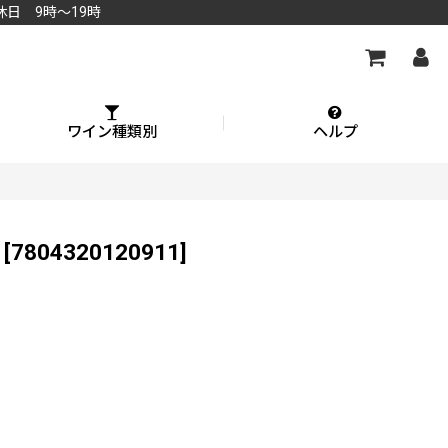
休日 9時～19時
ワイン種類別
ヘルプ
[
7804320120911
]