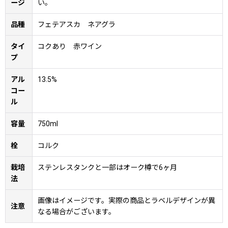
ージ
い。
品種
フェテアスカ ネアグラ
タイ
コクあり 赤ワイン
プ
アル
13.5%
コー
ル
容量
750ml
栓
コルク
栽培
ステンレスタンクと一部はオーク樽で6ヶ月
法
画像はイメージです。実際の商品とラベルデザインが異
注意
なる場合がございます。