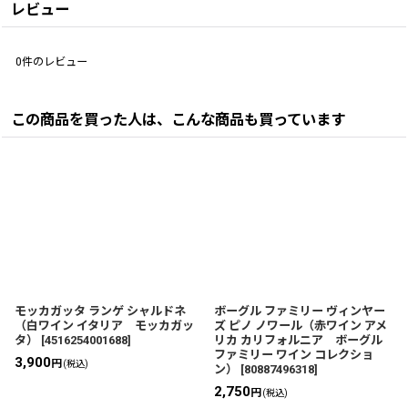
レビュー
0
件のレビュー
この商品を買った人は、こんな商品も買っています
モッカガッタ ランゲ シャルドネ
ボーグル ファミリー ヴィンヤー
（白ワイン イタリア モッカガッ
ズ ピノ ノワール（赤ワイン アメ
タ）
[
4516254001688
]
リカ カリフォルニア ボーグル
ファミリー ワイン コレクショ
3,900
円
(税込)
ン）
[
80887496318
]
2,750
円
(税込)