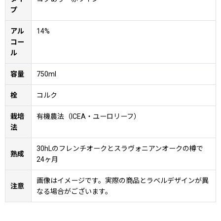
プ
アル
14%
コー
ル
容量
750ml
栓
コルク
栽培
有機農法（ICEA・ユーロリーフ）
法
30hLのフレンチオークとスラヴォニアンオークの樽で
熟成
24ヶ月
画像はイメージです。実際の商品とラベルデザインが異
注意
なる場合がございます。