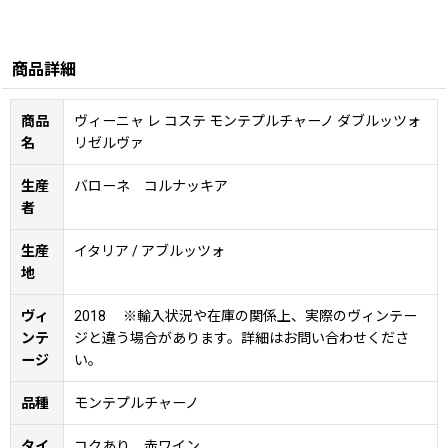
商品詳細
商品
ヴィーニャ レ コステ モンテプルチャーノ ダブルッツォ
名
リゼルヴァ
生産
バローネ コルナッキア
者
生産
イタリア / アブルッツォ
地
ヴィ
2018 ※輸入状況や在庫の関係上、実際のヴィンテー
ンテ
ジと違う場合があります。詳細はお問い合わせくださ
ージ
い。
品種
モンテプルチャーノ
タイ
コクあり 赤ワイン