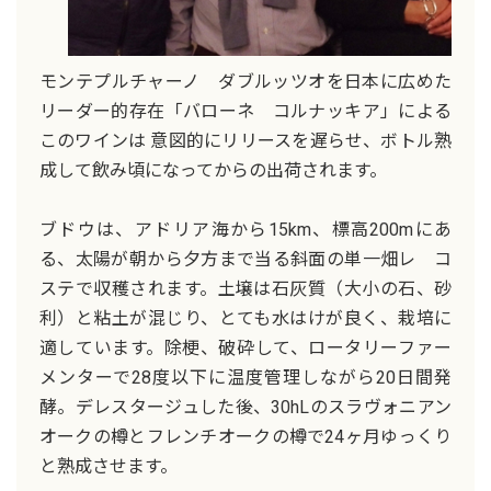
モンテプルチャーノ ダブルッツオを日本に広めた
リーダー的存在「バローネ コルナッキア」による
このワインは 意図的にリリースを遅らせ、ボトル熟
成して飲み頃になってからの出荷されます。
ブドウは、アドリア海から15km、標高200mにあ
る、太陽が朝から夕方まで当る斜面の単一畑レ コ
ステで収穫されます。土壌は石灰質（大小の石、砂
利）と粘土が混じり、とても水はけが良く、栽培に
適しています。除梗、破砕して、ロータリーファー
メンターで28度以下に温度管理しながら20日間発
酵。デレスタージュした後、30hLのスラヴォニアン
オークの樽とフレンチオークの樽で24ヶ月ゆっくり
と熟成させます。