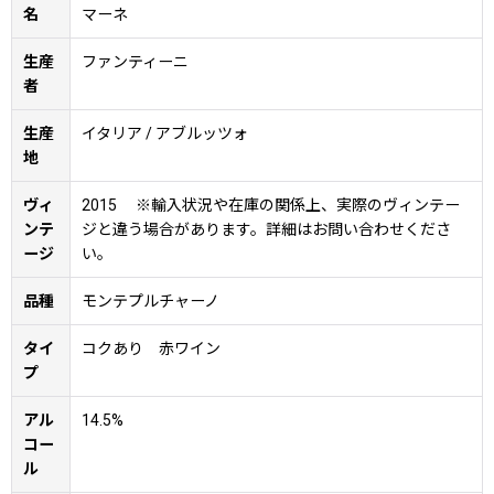
名
マーネ
生産
ファンティーニ
者
生産
イタリア / アブルッツォ
地
ヴィ
2015 ※輸入状況や在庫の関係上、実際のヴィンテー
ンテ
ジと違う場合があります。詳細はお問い合わせくださ
ージ
い。
品種
モンテプルチャーノ
タイ
コクあり 赤ワイン
プ
アル
14.5%
コー
ル