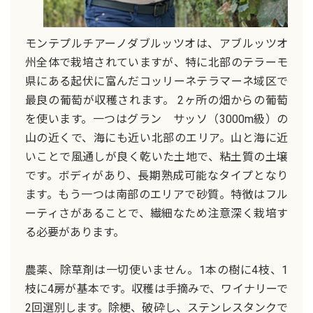
モンテプルチアーノダブルッツオは、アブルッツオ
州全体で栽培されていますが、特に北部のテラーモ
県にある起伏に富んだコッリーネテラマーネ域区で
最良の葡萄が収穫されます。 2ヶ所の畑からの葡萄
を使います。一つはグラン サッソ（3000m級）の
山の近くで、海にも近い北部のエリア。山と海に近
いことで風通しが良く乾いた土地で、粘土質の土壌
です。ボディがあり、長期熟成可能なタイプとなり
ます。もう一つは南部のエリアで砂質。特徴はフル
ーティさがあることで、繊細なため注意深く栽培す
る必要があります。
農薬、除草剤は一切使いません。1本の樹に4枝、1
枝に4房が基本です。収穫は手摘みで、ワイナリーで
2回選別します。除梗、破砕し、ステンレスタンクで