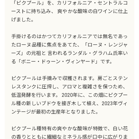
「ピクプール」を、カリフォルニア・セントラルコ
ーストに持ち込み、 爽やかな酸味の白ワインに仕上
げました。
手掛けるのはかつてカリフォルニアでは無名であっ
たローヌ品種に焦点をあてた、「ローヌ・レンジャ
ーズ」の元祖と 言われるランダル・グラハム氏率い
る「ボニー・ドゥーン・ヴィンヤード」です。
ピクプールは手摘みで収穫されます。房ごとステン
レスタンクに圧搾し、アロマと複雑さを保つため、
低温発酵を行います。 2020年に、この畑にピクプー
ル種の新しいブドウを接ぎ木して植え、2023年ヴィ
ンテージが最初の生産年となりました。
ピクプール種特有の爽やかな酸味が特徴で、白い花
の香りとともに繊細なミネラル感が口中に広がりま