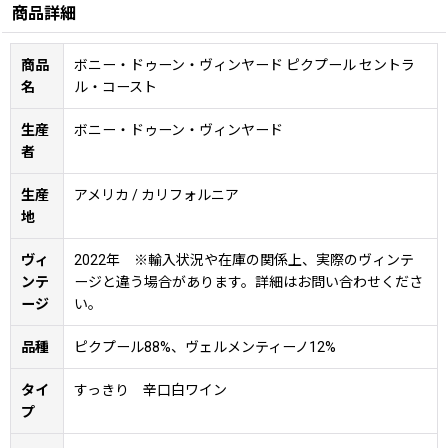
商品詳細
商品
ボニー・ドゥーン・ヴィンヤード ピクプール セントラ
名
ル・コースト
生産
ボニー・ドゥーン・ヴィンヤード
者
生産
アメリカ / カリフォルニア
地
ヴィ
2022年 ※輸入状況や在庫の関係上、実際のヴィンテ
ンテ
ージと違う場合があります。詳細はお問い合わせくださ
ージ
い。
品種
ピクプール88%、ヴェルメンティーノ12%
タイ
すっきり 辛口白ワイン
プ