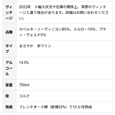
ヴィ
2022年 ※輸入状況や在庫の関係上、実際のヴィンテ
ンテ
ージと違う場合があります。詳細はお問い合わせくださ
ージ
い。
カベルネ・ソーヴィニヨン85％、メルロー10％、プテ
品種
ィ・ヴェルド5％
タイ
まろやか 赤ワイン
プ
アル
14.5%
コー
ル
容量
750ml
栓
コルク
熟成
フレンチオーク樽（新樽25%）で10 か月熟成