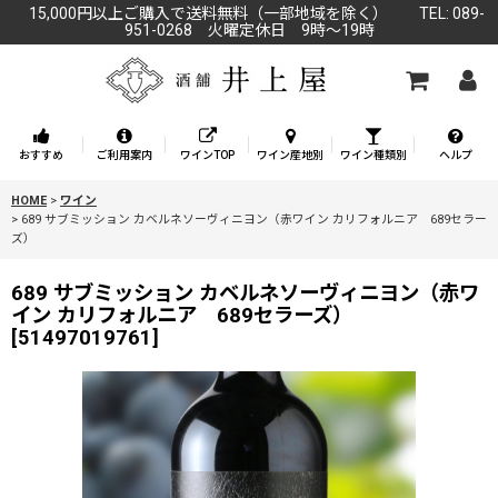
15,000円以上ご購入で送料無料（一部地域を除く） TEL: 089-
951-0268 火曜定休日 9時～19時
おすすめ
ご利用案内
ワインTOP
ワイン産地別
ワイン種類別
ヘルプ
HOME
>
ワイン
>
689 サブミッション カベルネソーヴィニヨン（赤ワイン カリフォルニア 689セラー
ズ）
689 サブミッション カベルネソーヴィニヨン（赤ワ
イン カリフォルニア 689セラーズ）
[
51497019761
]