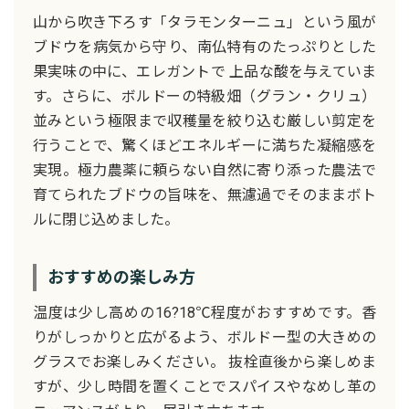
山から吹き下ろす「タラモンターニュ」という風が
ブドウを病気から守り、南仏特有のたっぷりとした
果実味の中に、エレガントで 上品な酸を与えていま
す。さらに、ボルドーの特級畑（グラン・クリュ）
並みという極限まで収穫量を絞り込む厳しい剪定を
行うことで、驚くほどエネルギーに満ちた凝縮感を
実現。極力農薬に頼らない自然に寄り添った農法で
育てられたブドウの旨味を、無濾過でそのままボト
ルに閉じ込めました。
おすすめの楽しみ方
温度は少し高めの16?18℃程度がおすすめです。香
りがしっかりと広がるよう、ボルドー型の大きめの
グラスでお楽しみください。 抜栓直後から楽しめま
すが、少し時間を置くことでスパイスやなめし革の