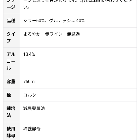
ンテ
ージと違う場合があります。詳細はお問い合わせくださ
ージ
い。
品種
シラー60%、グルナッシュ 40%
タイ
まろやか 赤ワイン 無濾過
プ
アル
13.4%
コー
ル
容量
750ml
栓
コルク
栽培
減農薬農法
法
使用
培養酵母
酵母