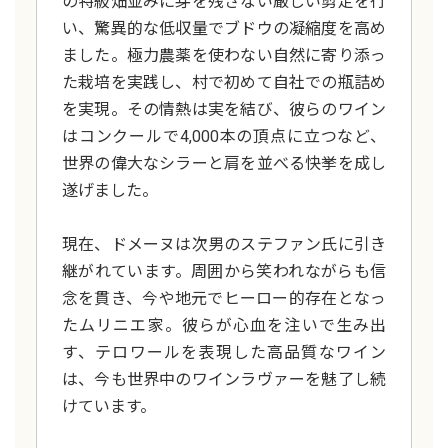
の特級畑並みに芽を残さない厳しい剪定を行
い、驚異的な低収量でブドウの凝縮度を高め
ました。極力農薬を使わない自然に寄り添っ
た栽培を実践し、村で初めて自社での瓶詰め
を実現。その情熱は実を結び、彼らのワイン
はコンクールで4,000本の頂点に立つなど、
世界の偉大なシラーと肩を並べる快挙を成し
遂げました。
現在、ドメーヌは次男のステファン氏に引き
継がれています。周囲から笑われながらも信
念を貫き、今や地元でヒーロー的存在となっ
たムリニエ家。彼らが心血を注いで生み出
す、テロワールを表現した高品質なワイン
は、今も世界中のワインラヴァーを魅了し続
けています。