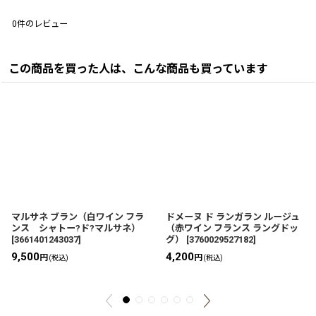
0
件のレビュー
この商品を買った人は、こんな商品も買っています
マルサネ ブラン（白ワイン フラ
ドメーヌ ド ランガラン ルージュ
ンス シャトー?ド?マルサネ）
（赤ワイン フランス ラングドッ
[
3661401243037
]
グ）
[
3760029527182
]
9,500
4,200
円
円
(税込)
(税込)