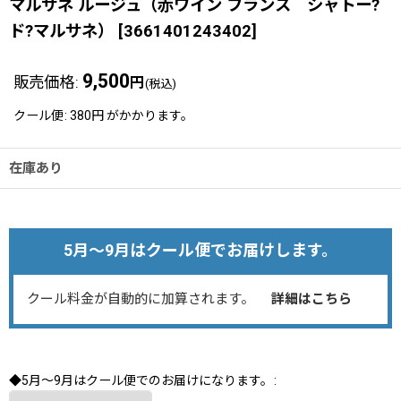
マルサネ ルージュ（赤ワイン フランス シャトー?
ド?マルサネ）
[
3661401243402
]
9,500
販売価格
:
円
(税込)
クール便
:
380円
がかかります。
在庫あり
5月～9月はクール便でお届けします。
クール料金が自動的に加算されます。
詳細はこちら
◆5月～9月はクール便でのお届けになります。
: