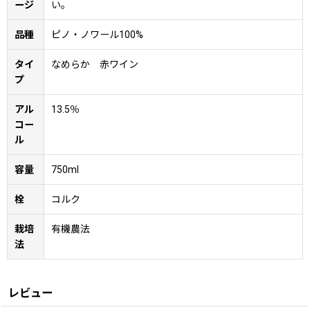
ージ
い。
品種
ピノ・ノワール100%
タイ
なめらか 赤ワイン
プ
アル
13.5％
コー
ル
容量
750ml
栓
コルク
栽培
有機農法
法
レビュー