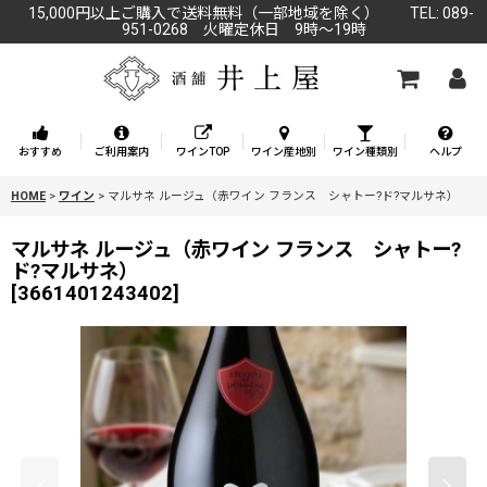
15,000円以上ご購入で送料無料（一部地域を除く） TEL: 089-
951-0268 火曜定休日 9時～19時
おすすめ
ご利用案内
ワインTOP
ワイン産地別
ワイン種類別
ヘルプ
HOME
>
ワイン
>
マルサネ ルージュ（赤ワイン フランス シャトー?ド?マルサネ）
マルサネ ルージュ（赤ワイン フランス シャトー?
ド?マルサネ）
[
3661401243402
]